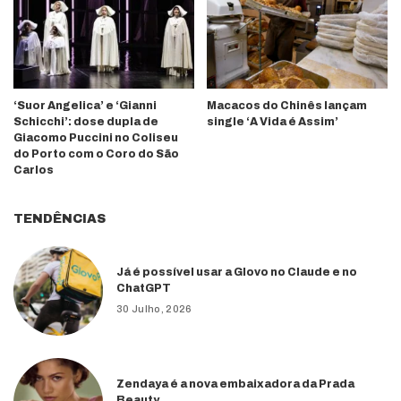
‘Suor Angelica’ e ‘Gianni
Macacos do Chinês lançam
Schicchi’: dose dupla de
single ‘A Vida é Assim’
Giacomo Puccini no Coliseu
do Porto com o Coro do São
Carlos
TENDÊNCIAS
Já é possível usar a Glovo no Claude e no
ChatGPT
30 Julho, 2026
Zendaya é a nova embaixadora da Prada
Beauty