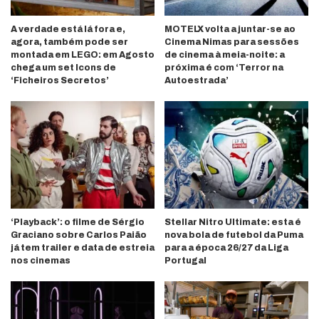
A verdade está lá fora e,
MOTELX volta a juntar-se ao
agora, também pode ser
Cinema Nimas para sessões
montada em LEGO: em Agosto
de cinema à meia-noite: a
chega um set Icons de
próxima é com ‘Terror na
‘Ficheiros Secretos’
Autoestrada’
‘Playback’: o filme de Sérgio
Stellar Nitro Ultimate: esta é
Graciano sobre Carlos Paião
nova bola de futebol da Puma
já tem trailer e data de estreia
para a época 26/27 da Liga
nos cinemas
Portugal