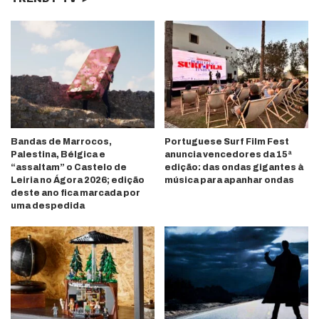
Bandas de Marrocos,
Portuguese Surf Film Fest
Palestina, Bélgica e
anuncia vencedores da 15ª
“assaltam” o Castelo de
edição: das ondas gigantes à
Leiria no Ágora 2026; edição
música para apanhar ondas
deste ano fica marcada por
uma despedida