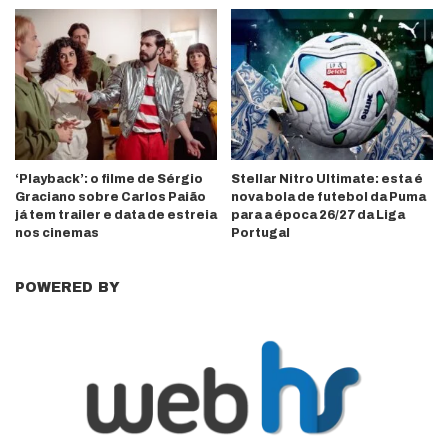
‘Playback’: o filme de Sérgio
Stellar Nitro Ultimate: esta é
Graciano sobre Carlos Paião
nova bola de futebol da Puma
já tem trailer e data de estreia
para a época 26/27 da Liga
nos cinemas
Portugal
POWERED BY