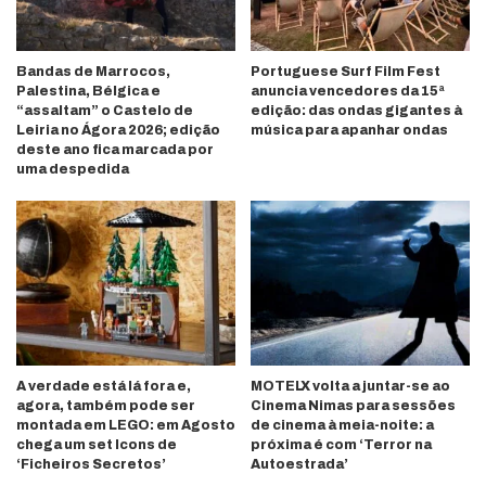
Bandas de Marrocos,
Portuguese Surf Film Fest
Palestina, Bélgica e
anuncia vencedores da 15ª
“assaltam” o Castelo de
edição: das ondas gigantes à
Leiria no Ágora 2026; edição
música para apanhar ondas
deste ano fica marcada por
uma despedida
A verdade está lá fora e,
MOTELX volta a juntar-se ao
agora, também pode ser
Cinema Nimas para sessões
montada em LEGO: em Agosto
de cinema à meia-noite: a
chega um set Icons de
próxima é com ‘Terror na
‘Ficheiros Secretos’
Autoestrada’