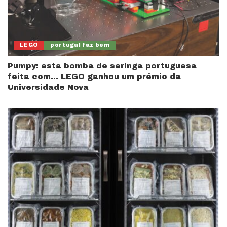
LEGO
portugal faz bem
Pumpy: esta bomba de seringa portuguesa
feita com… LEGO ganhou um prémio da
Universidade Nova