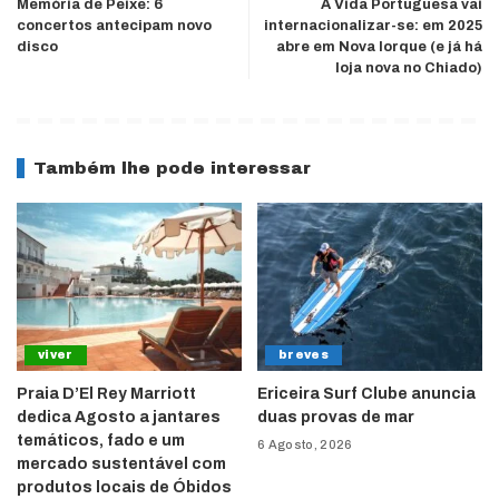
Memória de Peixe: 6
A Vida Portuguesa vai
concertos antecipam novo
internacionalizar-se: em 2025
disco
abre em Nova Iorque (e já há
loja nova no Chiado)
Também lhe pode interessar
viver
breves
Praia D’El Rey Marriott
Ericeira Surf Clube anuncia
dedica Agosto a jantares
duas provas de mar
temáticos, fado e um
6 Agosto, 2026
mercado sustentável com
produtos locais de Óbidos