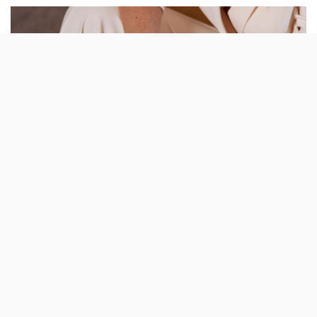
by
O único vencedor português do mais
prestigiado prémio de aquitectura a nível
mundial, o Pritzker, aventurou-se noutra
“arte”.
Álvaro Siza Vieira vai assinar uma colecção de
joias
em
parceria com a marca nacional Sharma. A apresentação