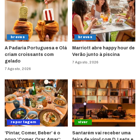
breves
breves
A Padaria Portuguesa e Olá
Marriott abre happy hour de
criam croissants com
Verão junto à piscina
gelado
7 Agosto, 2026
7 Agosto, 2026
reportagem
viver
‘Pintar, Comer, Beber’ é o
Santarém vai receber uma
novo ‘Comer, Orar, Amar’:
feira de vinyl com DJ sets e