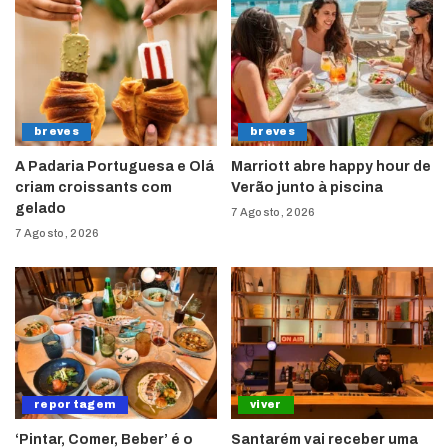
breves
breves
A Padaria Portuguesa e Olá
Marriott abre happy hour de
criam croissants com
Verão junto à piscina
gelado
7 Agosto, 2026
7 Agosto, 2026
reportagem
viver
‘Pintar, Comer, Beber’ é o
Santarém vai receber uma