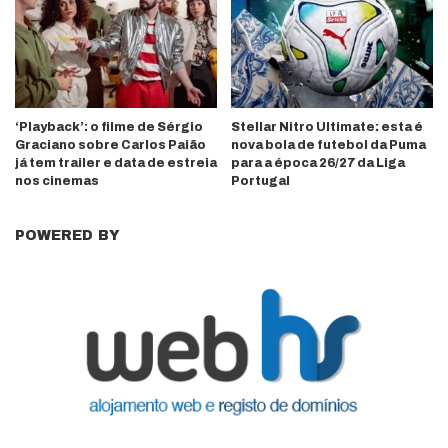
‘Playback’: o filme de Sérgio
Stellar Nitro Ultimate: esta é
Graciano sobre Carlos Paião
nova bola de futebol da Puma
já tem trailer e data de estreia
para a época 26/27 da Liga
nos cinemas
Portugal
POWERED BY