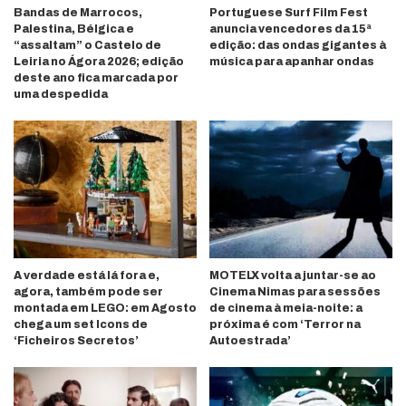
Bandas de Marrocos,
Portuguese Surf Film Fest
Palestina, Bélgica e
anuncia vencedores da 15ª
“assaltam” o Castelo de
edição: das ondas gigantes à
Leiria no Ágora 2026; edição
música para apanhar ondas
deste ano fica marcada por
uma despedida
A verdade está lá fora e,
MOTELX volta a juntar-se ao
agora, também pode ser
Cinema Nimas para sessões
montada em LEGO: em Agosto
de cinema à meia-noite: a
chega um set Icons de
próxima é com ‘Terror na
‘Ficheiros Secretos’
Autoestrada’