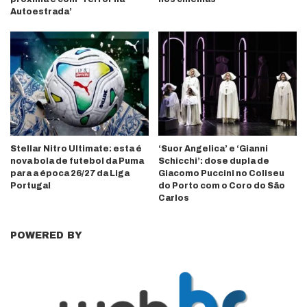
Autoestrada’
Stellar Nitro Ultimate: esta é
‘Suor Angelica’ e ‘Gianni
nova bola de futebol da Puma
Schicchi’: dose dupla de
para a época 26/27 da Liga
Giacomo Puccini no Coliseu
Portugal
do Porto com o Coro do São
Carlos
POWERED BY