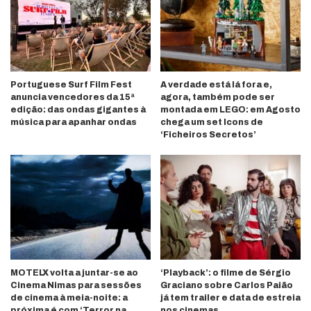
Portuguese Surf Film Fest
A verdade está lá fora e,
anuncia vencedores da 15ª
agora, também pode ser
edição: das ondas gigantes à
montada em LEGO: em Agosto
música para apanhar ondas
chega um set Icons de
‘Ficheiros Secretos’
MOTELX volta a juntar-se ao
‘Playback’: o filme de Sérgio
Cinema Nimas para sessões
Graciano sobre Carlos Paião
de cinema à meia-noite: a
já tem trailer e data de estreia
próxima é com ‘Terror na
nos cinemas