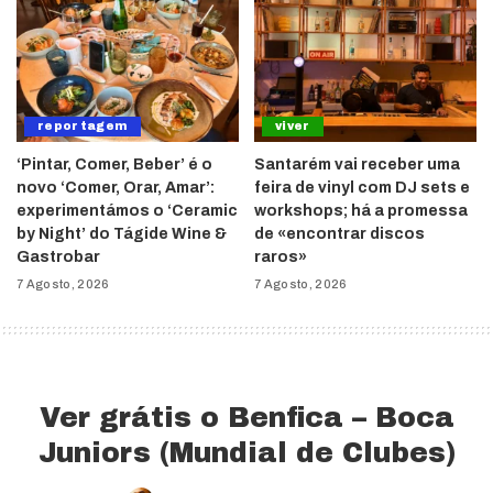
reportagem
viver
‘Pintar, Comer, Beber’ é o
Santarém vai receber uma
novo ‘Comer, Orar, Amar’:
feira de vinyl com DJ sets e
experimentámos o ‘Ceramic
workshops; há a promessa
by Night’ do Tágide Wine &
de «encontrar discos
Gastrobar
raros»
7 Agosto, 2026
7 Agosto, 2026
Ver grátis o Benfica – Boca
Juniors (Mundial de Clubes)