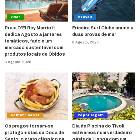
viver
breves
Praia D’El Rey Marriott
Ericeira Surf Clube anuncia
dedica Agosto a jantares
duas provas de mar
temáticos, fado e um
6 Agosto, 2026
mercado sustentável com
produtos locais de Óbidos
6 Agosto, 2026
comer \ beber
reportagem
Os pregos tornam-se
Dia de Piscina do Tivoli:
protagonistas da Doca de
estivemos num verdadeiro
Santo: o prato clássico da
oásis de Lisboa com um