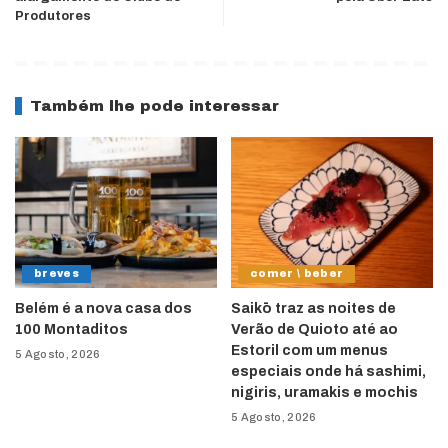
Produtores
Também lhe pode interessar
breves
comer \ beber
Belém é a nova casa dos
Saikō traz as noites de
100 Montaditos
Verão de Quioto até ao
Estoril com um menus
5 Agosto, 2026
especiais onde há sashimi,
nigiris, uramakis e mochis
5 Agosto, 2026