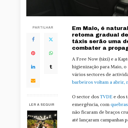
Em Maio, é natura
PARTILHAR
retoma gradual de
táxis serão uma d
combater a propa
A Free Now (táxi) e a Kap
higienização para Maio, o
vários sectores de activi
barbeiros voltam a abrir
O sector dos
TVDE
e dos t
emergência, com
quebras
LER A SEGUIR
não ficaram de braços cr
até lançaram campanhas pa