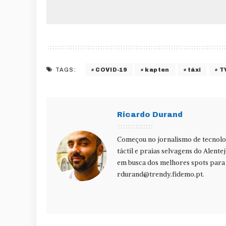
COVID-19
kapten
táxi
T
TAGS:
Ricardo Durand
Começou no jornalismo de tecnolog
táctil e praias selvagens do Alente
em busca dos melhores spots para f
rdurand@trendy.fidemo.pt
.