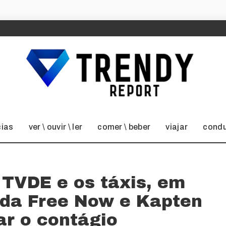
cias
ver \ ouvir \ ler
comer \ beber
viajar
condu
 TVDE e os táxis, em
 da Free Now e Kapten
ar o contágio