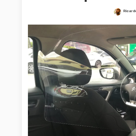
Ricard
Poste
by