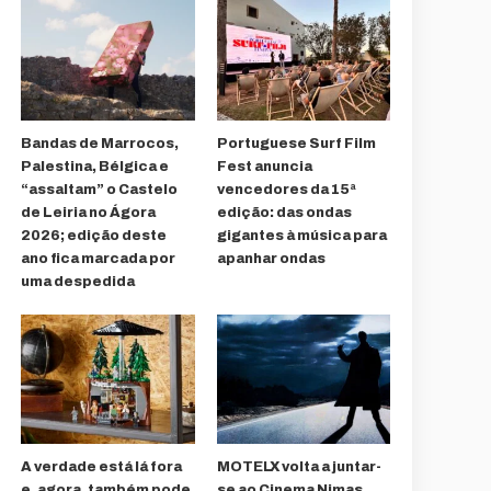
Bandas de Marrocos,
Portuguese Surf Film
Palestina, Bélgica e
Fest anuncia
“assaltam” o Castelo
vencedores da 15ª
de Leiria no Ágora
edição: das ondas
2026; edição deste
gigantes à música para
ano fica marcada por
apanhar ondas
uma despedida
A verdade está lá fora
MOTELX volta a juntar-
e, agora, também pode
se ao Cinema Nimas