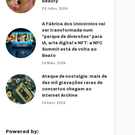
Beauty
29 Julho, 2026
A Fábrica dos Unicórnios vai
ser transformada num
“parque de diversões” para
IA, arte digital e NFT: a NFC
Summit está de volta ao
Beato
26 Maio, 2026
Ataque de nostalgia: mais de
dez mil gravações raras de
concertos chegam ao
Internet Archive
15 Abril, 2026
Powered by: