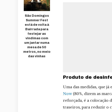
São Domingos
Summer Fest
está de volta à
Bairrada para
festejar as
vindimas com
um jantar numa
mesa de 50
metros, no meio
das vinhas
Produto de desinf
Uma das medidas, que já 
Now
(80%, dizem as marca
reforçada, é a colocação d
traseiros, para reduzir o 