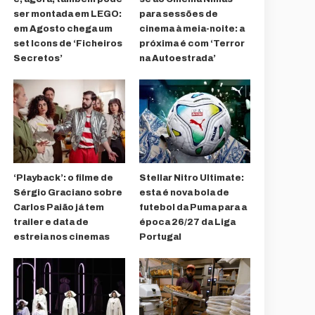
ser montada em LEGO:
para sessões de
em Agosto chega um
cinema à meia-noite: a
set Icons de ‘Ficheiros
próxima é com ‘Terror
Secretos’
na Autoestrada’
‘Playback’: o filme de
Stellar Nitro Ultimate:
Sérgio Graciano sobre
esta é nova bola de
Carlos Paião já tem
futebol da Puma para a
trailer e data de
época 26/27 da Liga
estreia nos cinemas
Portugal