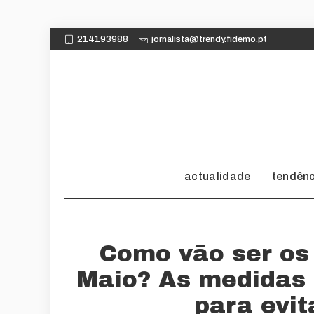
214193988
jornalista@trendy.fidemo.pt
actualidade
tendên
Como vão ser os
Maio? As medidas
para evit