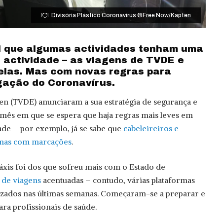
Divisória Plástico Coronavírus ©Free Now/Kapten
l que algumas actividades tenham uma
 actividade – as viagens de TVDE e
elas. Mas com novas regras para
gação do Coronavírus.
ten (TVDE) anunciaram a sua estratégia de segurança e
 mês em que se espera que haja regras mais leves em
dade – por exemplo, já se sabe que
cabeleireiros e
, mas com marcações
.
áxis foi dos que sofreu mais com o Estado de
 de viagens
acentuadas – contudo, várias plataformas
uzados nas últimas semanas. Começaram-se a preparar e
ra profissionais de saúde.