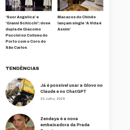
‘Suor Angelica’ e
Macacos do Chinês
‘Gianni Schicchi’: dose
lançam single ‘A Vida é
dupla de Giacomo
Assim’
Puccini no Coliseu do
Porto com o Coro do
São Carlos
TENDÊNCIAS
Já é possível usar a Glovo no
Claude e no ChatGPT
30 Julho, 2026
Zendaya é a nova
embaixadora da Prada