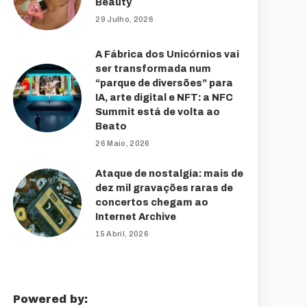
Beauty
29 Julho, 2026
A Fábrica dos Unicórnios vai
ser transformada num
“parque de diversões” para
IA, arte digital e NFT: a NFC
Summit está de volta ao
Beato
26 Maio, 2026
Ataque de nostalgia: mais de
dez mil gravações raras de
concertos chegam ao
Internet Archive
15 Abril, 2026
Powered by: