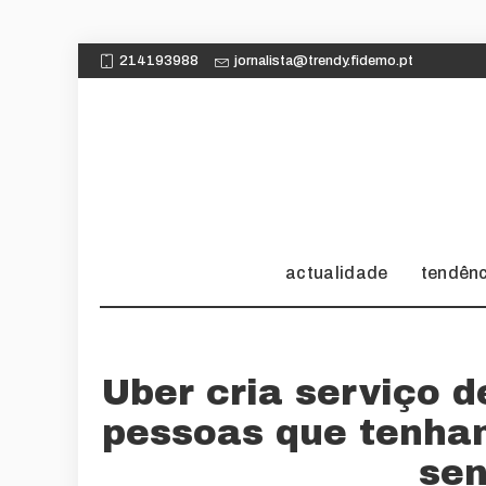
214193988
jornalista@trendy.fidemo.pt
actualidade
tendên
Uber cria serviço 
pessoas que tenham
sen