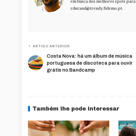
em busca dos melhores spots para f
rdurand@trendy.fidemo.pt
.
ARTIGO ANTERIOR
Costa Nova: há um álbum de música
portuguesa de discoteca para ouvir
grátis no Bandcamp
Também lhe pode interessar