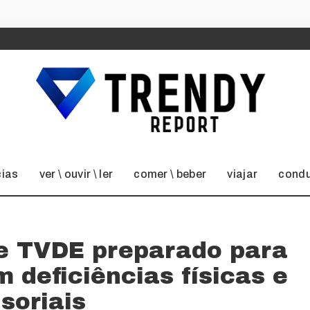
cias
ver \ ouvir \ ler
comer \ beber
viajar
condu
de TVDE preparado para
 deficiências físicas e
soriais