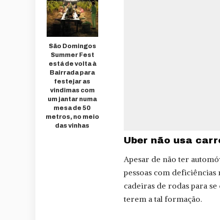
São Domingos
Summer Fest
está de volta à
Bairrada para
festejar as
vindimas com
um jantar numa
mesa de 50
metros, no meio
das vinhas
Uber não usa carr
Apesar de não ter automóv
pessoas com deficiências
cadeiras de rodas para se 
terem a tal formação.