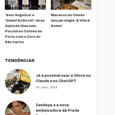
‘Suor Angelica’ e
Macacos do Chinês
‘Gianni Schicchi’: dose
lançam single ‘A Vida é
dupla de Giacomo
Assim’
Puccini no Coliseu do
Porto com o Coro do
São Carlos
TENDÊNCIAS
Já é possível usar a Glovo no
Claude e no ChatGPT
30 Julho, 2026
Zendaya é a nova
embaixadora da Prada