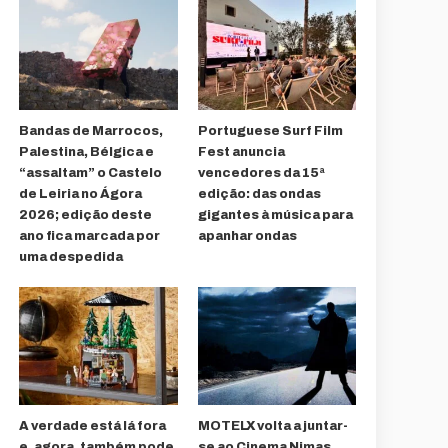
Bandas de Marrocos,
Portuguese Surf Film
Palestina, Bélgica e
Fest anuncia
“assaltam” o Castelo
vencedores da 15ª
de Leiria no Ágora
edição: das ondas
2026; edição deste
gigantes à música para
ano fica marcada por
apanhar ondas
uma despedida
A verdade está lá fora
MOTELX volta a juntar-
e, agora, também pode
se ao Cinema Nimas