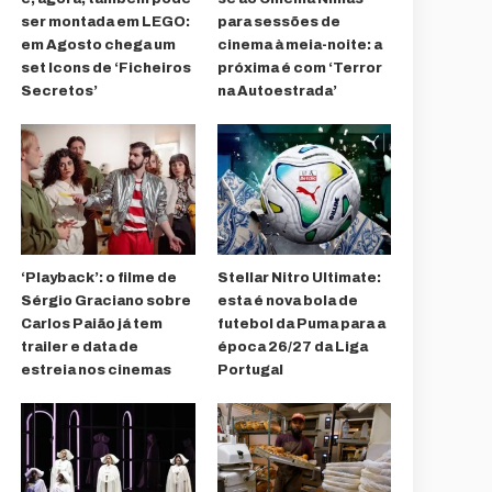
ser montada em LEGO:
para sessões de
em Agosto chega um
cinema à meia-noite: a
set Icons de ‘Ficheiros
próxima é com ‘Terror
Secretos’
na Autoestrada’
‘Playback’: o filme de
Stellar Nitro Ultimate:
Sérgio Graciano sobre
esta é nova bola de
Carlos Paião já tem
futebol da Puma para a
trailer e data de
época 26/27 da Liga
estreia nos cinemas
Portugal