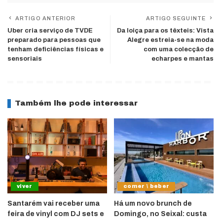
ARTIGO ANTERIOR
ARTIGO SEGUINTE
Uber cria serviço de TVDE
Da loiça para os têxteis: Vista
preparado para pessoas que
Alegre estreia-se na moda
tenham deficiências físicas e
com uma colecção de
sensoriais
echarpes e mantas
Também lhe pode interessar
viver
comer \ beber
Santarém vai receber uma
Há um novo brunch de
feira de vinyl com DJ sets e
Domingo, no Seixal: custa