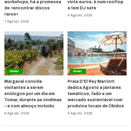
workshops; há a promessa
vinte euros, é num rooftop
de «encontrar discos
e tem DJ sets
raros»
6 Agosto, 2026
7 Agosto, 2026
viver
viver
Margaval convida
Praia D’El Rey Marriott
visitantes a serem
dedica Agosto a jantares
enólogos por um dia em
temáticos, fado e um
Tomar, durante as vindimas
mercado sustentável com
– e com almoço incluído
produtos locais de Óbidos
6 Agosto, 2026
6 Agosto, 2026