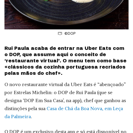
©DOP
Rui Paula acaba de entrar na Uber Eats com
o DOP, que assume aqui o conceito de
‘restaurante virtual’. O menu tem como base
«clássicos da cozinha portuguesa recriados
pelas mãos do chef».
O novo restaurante virtual da Uber Eats é “abençoado”
por Estrelas Michelin: o DOP de Rui Paula (que se
designa ‘DOP Em Sua Casa’, na app), chef que ganhou as
distinções pela sua
Casa de Chá da Boa Nova, em Leça
da Palmeira
.
O DOP é um exclusivo desta app e só está disponível no