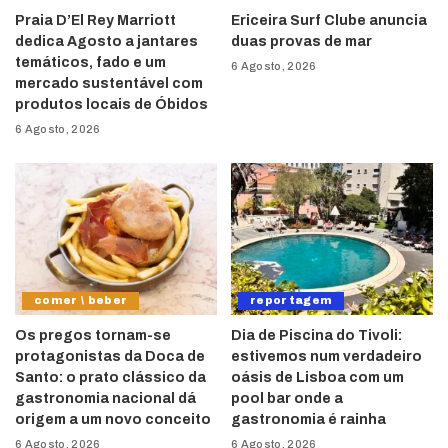
Praia D’El Rey Marriott
Ericeira Surf Clube anuncia
dedica Agosto a jantares
duas provas de mar
temáticos, fado e um
6 Agosto, 2026
mercado sustentável com
produtos locais de Óbidos
6 Agosto, 2026
comer \ beber
reportagem
Os pregos tornam-se
Dia de Piscina do Tivoli:
protagonistas da Doca de
estivemos num verdadeiro
Santo: o prato clássico da
oásis de Lisboa com um
gastronomia nacional dá
pool bar onde a
origem a um novo conceito
gastronomia é rainha
6 Agosto, 2026
6 Agosto, 2026