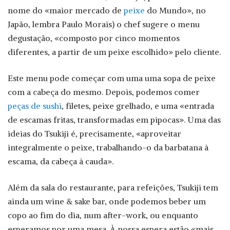
nome do «maior mercado de
peixe
do Mundo», no
Japão, lembra Paulo Morais) o chef sugere o menu
degustação, «composto por cinco momentos
diferentes, a partir de um peixe escolhido» pelo cliente.
Este menu pode começar com uma uma sopa de peixe
com a cabeça do mesmo. Depois, podemos comer
peças de sushi
, filetes, peixe grelhado, e uma «entrada
de escamas fritas, transformadas em pipocas». Uma das
ideias do Tsukiji é, precisamente, «aproveitar
integralmente o peixe, trabalhando-o da barbatana à
escama, da cabeça à cauda».
Além da sala do restaurante, para refeições, Tsukiji tem
ainda um wine & sake bar, onde podemos beber um
copo ao fim do dia, num after-work, ou enquanto
esperamos por uma mesa. À nossa espera estão «mais