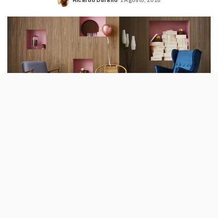
Posted
by
Em ano de 75.º aniversário, a Ikea lança um
catálogo que vai mostrar as novas colecções
ao mesmo tempo que conta a história de
sete famílias para inspirar os portugueses a
decorar as suas casas.