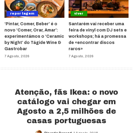
reportagem
viver
‘Pintar, Comer, Beber’ é o
Santarém vai receber uma
novo ‘Comer, Orar, Amar’:
feira de vinyl com DJ sets e
experimentámos o ‘Ceramic
workshops; há a promessa
by Night’ do Tágide Wine &
de «encontrar discos
Gastrobar
raros»
7 Agosto, 2026
7 Agosto, 2026
Atenção, fãs Ikea: o novo
catálogo vai chegar em
Agosto a 2,5 milhões de
casas portuguesas
Ricardo Durand
1 Agosto, 2018