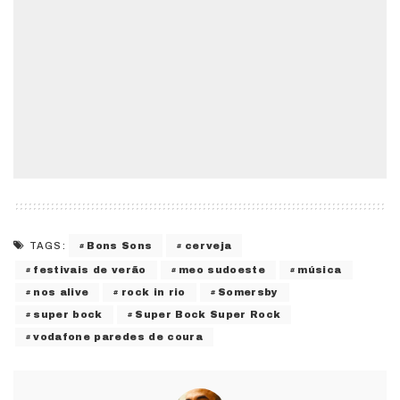
Bons Sons
cerveja
TAGS:
festivais de verão
meo sudoeste
música
nos alive
rock in rio
Somersby
super bock
Super Bock Super Rock
vodafone paredes de coura