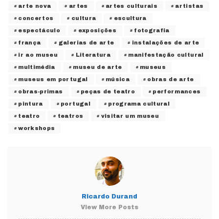
arte nova
artes
artes culturais
artistas
concertos
cultura
escultura
espectáculo
exposições
fotografia
frança
galerias de arte
instalações de arte
ir ao museu
Literatura
manifestação cultural
multimédia
museu de arte
museus
museus em portugal
música
obras de arte
obras-primas
peças de teatro
performances
pintura
portugal
programa cultural
teatro
teatros
visitar um museu
workshops
Ricardo Durand
View More Posts