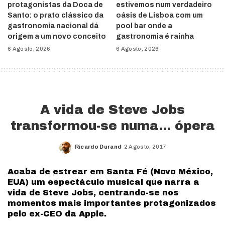
protagonistas da Doca de
estivemos num verdadeiro
Santo: o prato clássico da
oásis de Lisboa com um
gastronomia nacional dá
pool bar onde a
origem a um novo conceito
gastronomia é rainha
6 Agosto, 2026
6 Agosto, 2026
A vida de Steve Jobs
transformou-se numa… ópera
Ricardo Durand
2 Agosto, 2017
Posted
by
Acaba de estrear em Santa Fé (Novo México,
EUA) um espectáculo musical que narra a
vida de Steve Jobs, centrando-se nos
momentos mais importantes protagonizados
pelo ex-CEO da Apple.