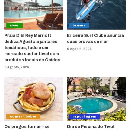
viver
breves
Praia D’El Rey Marriott
Ericeira Surf Clube anuncia
dedica Agosto a jantares
duas provas de mar
temáticos, fado e um
6 Agosto, 2026
mercado sustentável com
produtos locais de Óbidos
6 Agosto, 2026
comer \ beber
reportagem
Os pregos tornam-se
Dia de Piscina do Tivoli: