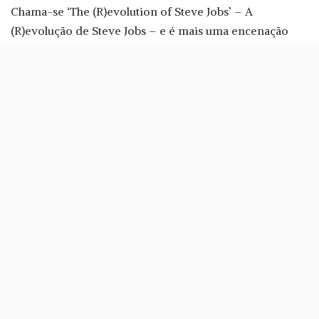
Chama-se ‘The (R)evolution of Steve Jobs’ – A
(R)evolução de Steve Jobs – e é mais uma encenação
que tem como protagonista o fundador e antigo CEO da
Apple
.
Lembre-se que, no cinema, já estrearam dois filmes
sobre Jobs. O primeiro foi Jobs, teve como protagonista
Ashton Kutcher (2013) e é considerado um biopic não
oficial.