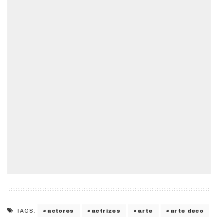
actores
actrizes
arte
arte deco
TAGS: