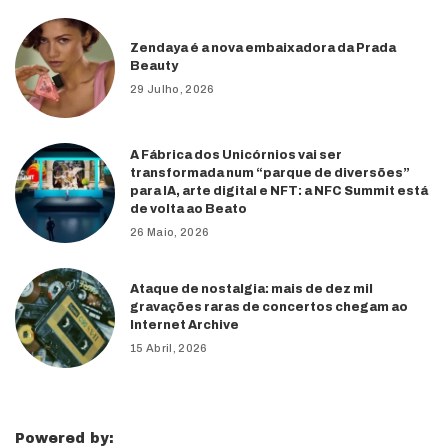
Zendaya é a nova embaixadora da Prada
Beauty
29 Julho, 2026
A Fábrica dos Unicórnios vai ser
transformada num “parque de diversões”
para IA, arte digital e NFT: a NFC Summit está
de volta ao Beato
26 Maio, 2026
Ataque de nostalgia: mais de dez mil
gravações raras de concertos chegam ao
Internet Archive
15 Abril, 2026
Powered by: