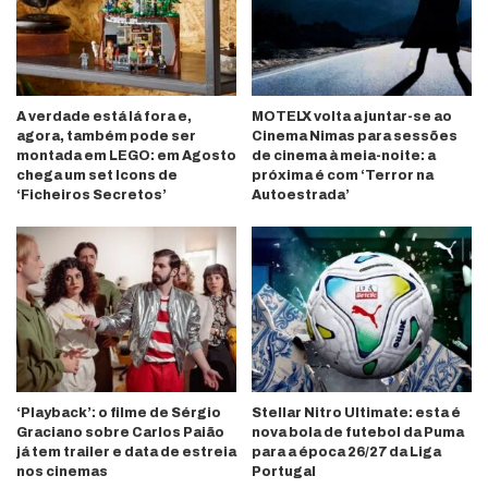
A verdade está lá fora e,
MOTELX volta a juntar-se ao
agora, também pode ser
Cinema Nimas para sessões
montada em LEGO: em Agosto
de cinema à meia-noite: a
chega um set Icons de
próxima é com ‘Terror na
‘Ficheiros Secretos’
Autoestrada’
‘Playback’: o filme de Sérgio
Stellar Nitro Ultimate: esta é
Graciano sobre Carlos Paião
nova bola de futebol da Puma
já tem trailer e data de estreia
para a época 26/27 da Liga
nos cinemas
Portugal