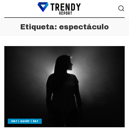
Etiqueta:
espectáculo
ver \ ouvir \ ler