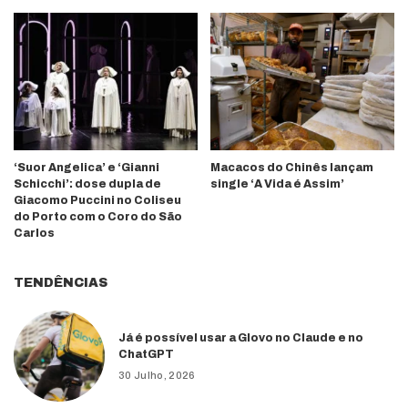
‘Suor Angelica’ e ‘Gianni
Macacos do Chinês lançam
Schicchi’: dose dupla de
single ‘A Vida é Assim’
Giacomo Puccini no Coliseu
do Porto com o Coro do São
Carlos
TENDÊNCIAS
Já é possível usar a Glovo no Claude e no
ChatGPT
30 Julho, 2026