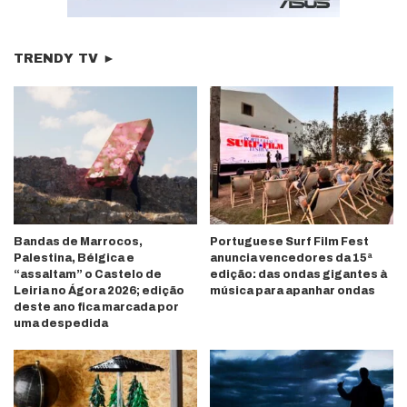
TRENDY TV ►
Bandas de Marrocos,
Portuguese Surf Film Fest
Palestina, Bélgica e
anuncia vencedores da 15ª
“assaltam” o Castelo de
edição: das ondas gigantes à
Leiria no Ágora 2026; edição
música para apanhar ondas
deste ano fica marcada por
uma despedida