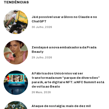
TENDÊNCIAS
Já é possível usar a Glovo no Claude e no
ChatGPT
30 Julho, 2026
Zendaya é a nova embaixadora da Prada
Beauty
29 Julho, 2026
A Fábrica dos Unicórnios vai ser
transformada num “parque de diversões”
para IA, arte digital e NFT: a NFC Summit está
de volta ao Beato
26 Maio, 2026
Ataque de nostalgia: mais de dez mil