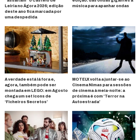
“assaltam” o Castelo de
edição: das ondas gigantes à
Leiria no Ágora 2026; edição
música para apanhar ondas
deste ano fica marcada por
uma despedida
A verdade está lá fora e,
MOTELX volta a juntar-se ao
agora, também pode ser
Cinema Nimas para sessões
montada em LEGO: em Agosto
de cinema à meia-noite: a
chega um set Icons de
próxima é com ‘Terror na
‘Ficheiros Secretos’
Autoestrada’