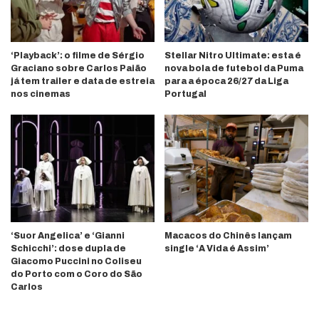
‘Playback’: o filme de Sérgio
Stellar Nitro Ultimate: esta é
Graciano sobre Carlos Paião
nova bola de futebol da Puma
já tem trailer e data de estreia
para a época 26/27 da Liga
nos cinemas
Portugal
‘Suor Angelica’ e ‘Gianni
Macacos do Chinês lançam
Schicchi’: dose dupla de
single ‘A Vida é Assim’
Giacomo Puccini no Coliseu
do Porto com o Coro do São
Carlos