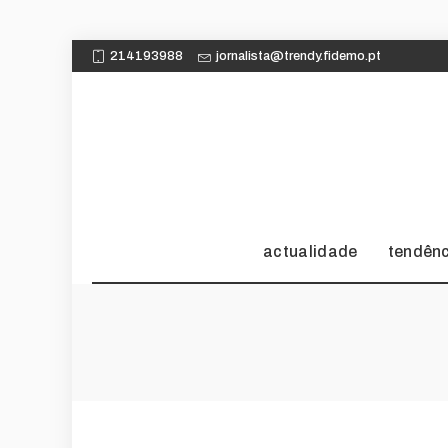
214193988
jornalista@trendy.fidemo.pt
actualidade
tendên