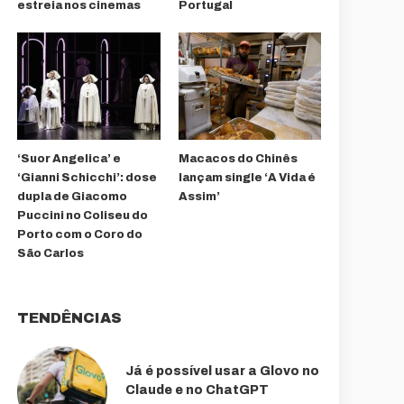
estreia nos cinemas
Portugal
‘Suor Angelica’ e
Macacos do Chinês
‘Gianni Schicchi’: dose
lançam single ‘A Vida é
dupla de Giacomo
Assim’
Puccini no Coliseu do
Porto com o Coro do
São Carlos
TENDÊNCIAS
Já é possível usar a Glovo no
Claude e no ChatGPT