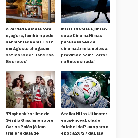
A verdade está lá fora
MOTELX volta a juntar-
e, agora, também pode
se ao Cinema Nimas
ser montada em LEGO:
para sessões de
em Agosto chega um
cinema à meia-noite: a
set Icons de ‘Ficheiros
próxima é com ‘Terror
Secretos’
na Autoestrada’
‘Playback’: o filme de
Stellar Nitro Ultimate:
Sérgio Graciano sobre
esta é nova bola de
Carlos Paião já tem
futebol da Puma para a
trailer e data de
época 26/27 da Liga