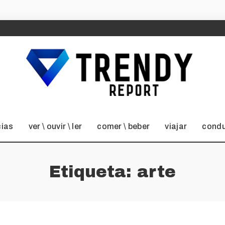
cias
ver \ ouvir \ ler
comer \ beber
viajar
condu
Etiqueta:
arte