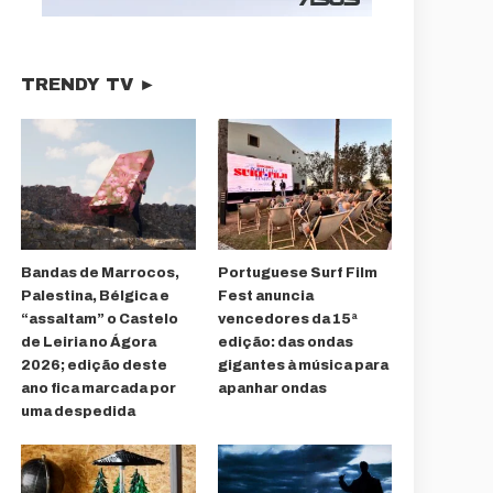
TRENDY TV ►
Bandas de Marrocos,
Portuguese Surf Film
Palestina, Bélgica e
Fest anuncia
“assaltam” o Castelo
vencedores da 15ª
de Leiria no Ágora
edição: das ondas
2026; edição deste
gigantes à música para
ano fica marcada por
apanhar ondas
uma despedida