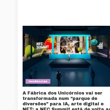
tendências
A Fábrica dos Unicórnios vai ser
transformada num “parque de
diversões” para IA, arte digital e
NFT: a NFC Summit está de volta a