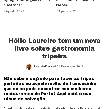
by Night’ do Tágide Wine &
de «encontrar discos
Gastrobar
raros»
7 Agosto, 2026
7 Agosto, 2026
Hélio Loureiro tem um novo
livro sobre gastronomia
tripeira
Ricardo Durand
21 Dezembro, 2016
Posted
by
Não sabe o segredo para fazer as tripas
perfeitas ou aquele molho de francesinha
que só se pode encontrar nos melhores
restaurantes do Porto? Aqui está a sua
tábua de salvação.
Conhecido pela sua paixão pela cidade do Porto e pela