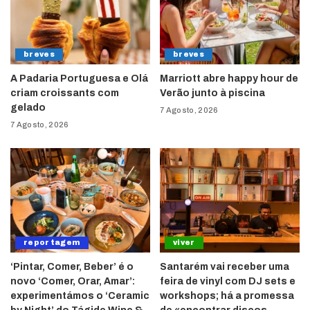
breves
breves
A Padaria Portuguesa e Olá
Marriott abre happy hour de
criam croissants com
Verão junto à piscina
gelado
7 Agosto, 2026
7 Agosto, 2026
reportagem
viver
‘Pintar, Comer, Beber’ é o
Santarém vai receber uma
novo ‘Comer, Orar, Amar’:
feira de vinyl com DJ sets e
experimentámos o ‘Ceramic
workshops; há a promessa