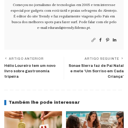
Começou no jornalismo de tecnologias em 2005 e tem interesse
especial por gadgets com ecrã táctil e praias selvagens do Alentejo.
É editor do site Trendy e faz regularmente viagens pelo País em
busca dos melhores spots para fazer surf. Pode falar com ele pelo
e-mail
rdurand@trendy.fidemo.pt
.
ARTIGO ANTERIOR
ARTIGO SEGUINTE
Hélio Loureiro tem um novo
Sonae Sierra faz de Pai Natal
livro sobre gastronomia
e mete ‘Um Sorriso em Cada
tripeira
Criança’
Também lhe pode interessar