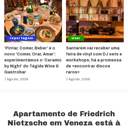
reportagem
viver
‘Pintar, Comer, Beber’ é o
Santarém vai receber uma
novo ‘Comer, Orar, Amar’:
feira de vinyl com DJ sets e
experimentámos o ‘Ceramic
workshops; há a promessa
by Night’ do Tágide Wine &
de «encontrar discos
Gastrobar
raros»
7 Agosto, 2026
7 Agosto, 2026
Apartamento de Friedrich
Nietzsche em Veneza está à