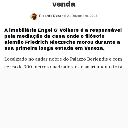
venda
Ricardo Durand
21 Dezembro, 2016
Posted
by
A imobiliária Engel & Völkers é a responsável
pela mediação da casa onde o filósofo
alemão Friedrich Nietzsche morou durante a
sua primeira longa estada em Veneza.
Localizado no andar nobre do Palazzo Berlendis e com
cerca de 300 metros quadrados, este apartamento foi a
casa do niilista Nietzsche durante o ano de 1880.
O filósofo alemão chegou a Itália depois de o seu estado
de saúde se ter agravado, na sequência da contracção
da sífilis em 1873. Foi em 1879, quando era professor na
Universidade da Basileia, que se viu obrigado a deixar
o cargo e a procurar um clima mais propício para o seu
estado clínico. Nesta altura, Nietzsche já não tinha quase