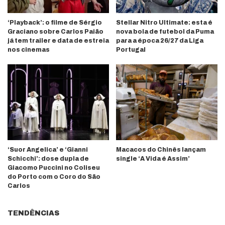
‘Playback’: o filme de Sérgio
Stellar Nitro Ultimate: esta é
Graciano sobre Carlos Paião
nova bola de futebol da Puma
já tem trailer e data de estreia
para a época 26/27 da Liga
nos cinemas
Portugal
‘Suor Angelica’ e ‘Gianni
Macacos do Chinês lançam
Schicchi’: dose dupla de
single ‘A Vida é Assim’
Giacomo Puccini no Coliseu
do Porto com o Coro do São
Carlos
TENDÊNCIAS