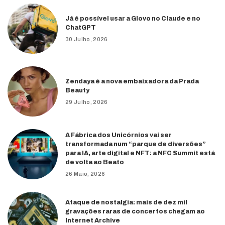
Já é possível usar a Glovo no Claude e no
ChatGPT
30 Julho, 2026
Zendaya é a nova embaixadora da Prada
Beauty
29 Julho, 2026
A Fábrica dos Unicórnios vai ser
transformada num “parque de diversões”
para IA, arte digital e NFT: a NFC Summit está
de volta ao Beato
26 Maio, 2026
Ataque de nostalgia: mais de dez mil
gravações raras de concertos chegam ao
Internet Archive