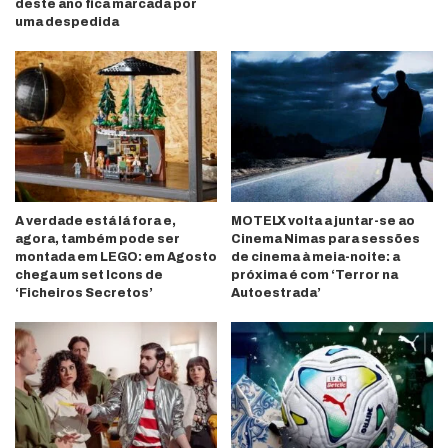
deste ano fica marcada por
uma despedida
A verdade está lá fora e,
MOTELX volta a juntar-se ao
agora, também pode ser
Cinema Nimas para sessões
montada em LEGO: em Agosto
de cinema à meia-noite: a
chega um set Icons de
próxima é com ‘Terror na
‘Ficheiros Secretos’
Autoestrada’