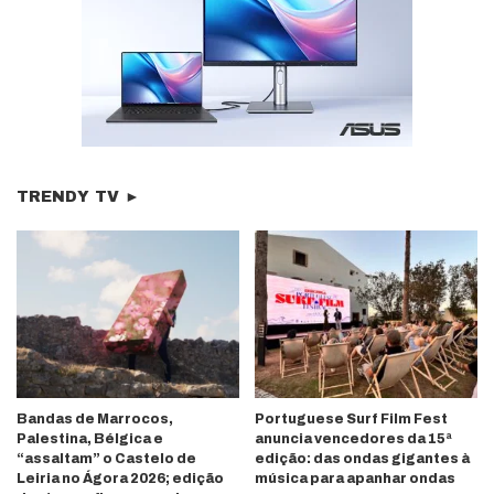
TRENDY TV ►
Bandas de Marrocos,
Portuguese Surf Film Fest
Palestina, Bélgica e
anuncia vencedores da 15ª
“assaltam” o Castelo de
edição: das ondas gigantes à
Leiria no Ágora 2026; edição
música para apanhar ondas