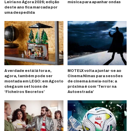
Leiria no Ágora 2026; edição
música para apanhar ondas
deste ano fica marcada por
uma despedida
A verdade está lá fora e,
MOTELX volta a juntar-se ao
agora, também pode ser
Cinema Nimas para sessões
montada em LEGO: em Agosto
de cinema à meia-noite: a
chega um set Icons de
próxima é com ‘Terror na
‘Ficheiros Secretos’
Autoestrada’