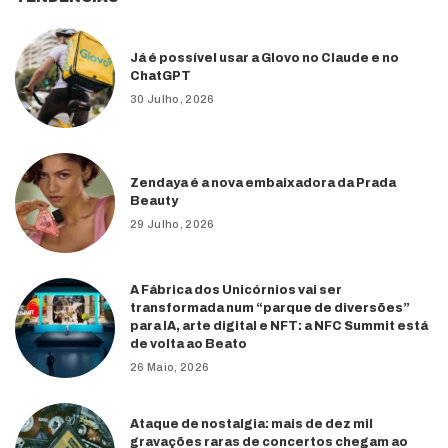
Já é possível usar a Glovo no Claude e no
ChatGPT
30 Julho, 2026
Zendaya é a nova embaixadora da Prada
Beauty
29 Julho, 2026
A Fábrica dos Unicórnios vai ser
transformada num “parque de diversões”
para IA, arte digital e NFT: a NFC Summit está
de volta ao Beato
26 Maio, 2026
Ataque de nostalgia: mais de dez mil
gravações raras de concertos chegam ao