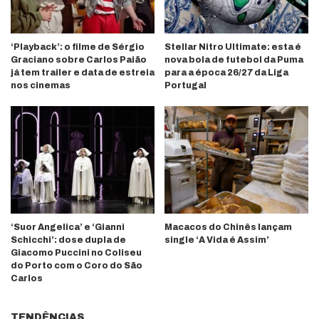
‘Playback’: o filme de Sérgio
Stellar Nitro Ultimate: esta é
Graciano sobre Carlos Paião
nova bola de futebol da Puma
já tem trailer e data de estreia
para a época 26/27 da Liga
nos cinemas
Portugal
‘Suor Angelica’ e ‘Gianni
Macacos do Chinês lançam
Schicchi’: dose dupla de
single ‘A Vida é Assim’
Giacomo Puccini no Coliseu
do Porto com o Coro do São
Carlos
TENDÊNCIAS