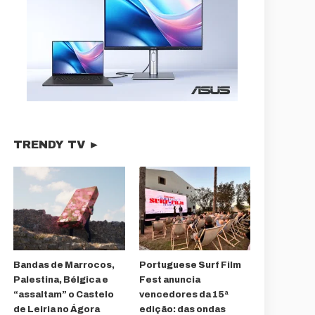
TRENDY TV ►
Bandas de Marrocos,
Portuguese Surf Film
Palestina, Bélgica e
Fest anuncia
“assaltam” o Castelo
vencedores da 15ª
de Leiria no Ágora
edição: das ondas