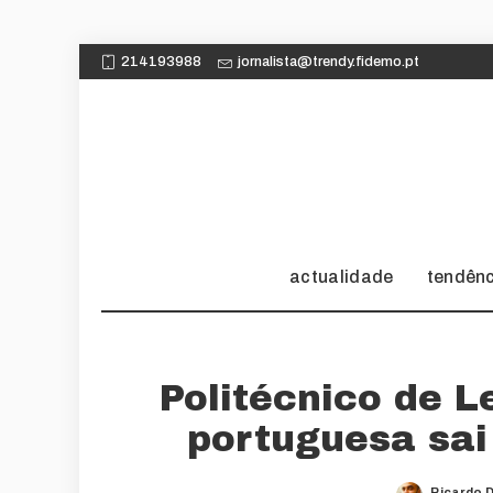
214193988
jornalista@trendy.fidemo.pt
actualidade
tendên
Politécnico de L
portuguesa sai
Ricardo 