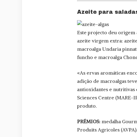
Azeite para salada
Este projecto deu origem 
azeite virgem extra: azei
macroalga Undaria pinnati
funcho e macroalga Chond
«As ervas aromáticas enco
adição de macroalgas tev
antioxidantes e nutritiva
Sciences Centre (MARE-IP
produto.
PRÉMIOS:
medalha Gourmet
Produits Agricoles (AVPA)