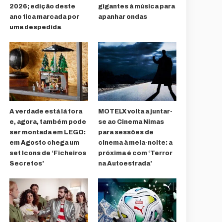
2026; edição deste
gigantes à música para
ano fica marcada por
apanhar ondas
uma despedida
A verdade está lá fora
MOTELX volta a juntar-
e, agora, também pode
se ao Cinema Nimas
ser montada em LEGO:
para sessões de
em Agosto chega um
cinema à meia-noite: a
set Icons de ‘Ficheiros
próxima é com ‘Terror
Secretos’
na Autoestrada’