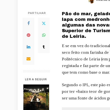
Posted
by
Pão do mar, gelado
PARTILHAR
lapa com medronh
algumas das novas
Superior de Turis
de Leiria.
E se em vez do tradiciona
seco feito com farinha de 
Politécnico de Leiria (em
registada e faz parte de 
que tem como base o mar.
LER A SEGUIR
Segundo o IPL, este pão es
por ter «baixo teor de gor
ser uma fonte de ácidos 