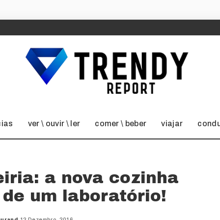
cias
ver \ ouvir \ ler
comer \ beber
viajar
condu
eiria: a nova cozinha
 de um laboratório!
Durand
12 Dezembro, 2016