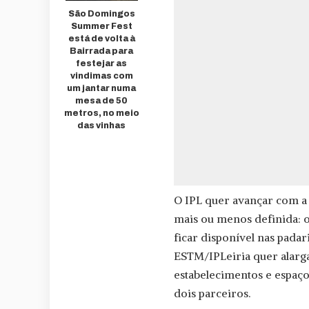
São Domingos
Summer Fest
está de volta à
Bairrada para
festejar as
vindimas com
um jantar numa
mesa de 50
metros, no meio
das vinhas
O IPL quer avançar com a 
mais ou menos definida: o
ficar disponível nas padar
ESTM/IPLeiria quer alarga
estabelecimentos e espaços
dois parceiros.