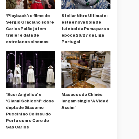
‘Playback’: o filme de
Stellar Nitro Ultimate:
Sérgio Graciano sobre
esta é nova bola de
Carlos Paião já tem
futebol da Puma para a
trailer e data de
época 26/27 da Liga
estreia nos cinemas
Portugal
‘Suor Angelica’ e
Macacos do Chinês
‘Gianni Schicchi’: dose
lançam single ‘A Vida é
dupla de Giacomo
Assim’
Puccini no Coliseu do
Porto com o Coro do
São Carlos