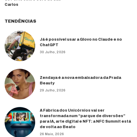
Carlos
TENDÊNCIAS
Já é possível usar a Glovo no Claude e no
ChatGPT
30 Julho, 2026
Zendaya é a nova embaixadora da Prada
Beauty
29 Julho, 2026
A Fábrica dos Unicórnios vai ser
transformada num “parque de diversões”
para IA, arte digital e NFT: a NFC Summit está
de volta ao Beato
26 Maio, 2026