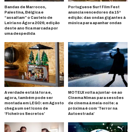
Bandas de Marrocos,
Portuguese Surf Film Fest
Palestina, Bélgica e
anuncia vencedores da 15ª
“assaltam” o Castelo de
edição: das ondas gigantes à
Leiria no Ágora 2026; edição
música para apanhar ondas
deste ano fica marcada por
uma despedida
A verdade está lá fora e,
MOTELX volta a juntar-se ao
agora, também pode ser
Cinema Nimas para sessões
montada em LEGO: em Agosto
de cinema à meia-noite: a
chega um set Icons de
próxima é com ‘Terror na
‘Ficheiros Secretos’
Autoestrada’