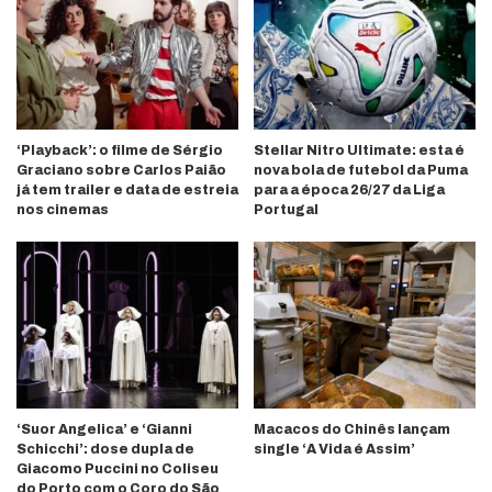
‘Playback’: o filme de Sérgio
Stellar Nitro Ultimate: esta é
Graciano sobre Carlos Paião
nova bola de futebol da Puma
já tem trailer e data de estreia
para a época 26/27 da Liga
nos cinemas
Portugal
‘Suor Angelica’ e ‘Gianni
Macacos do Chinês lançam
Schicchi’: dose dupla de
single ‘A Vida é Assim’
Giacomo Puccini no Coliseu
do Porto com o Coro do São