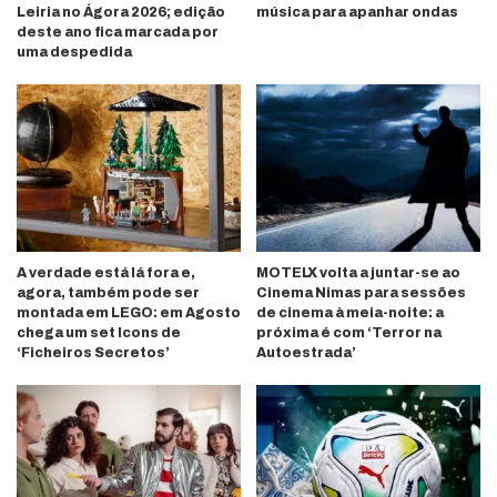
Leiria no Ágora 2026; edição
música para apanhar ondas
deste ano fica marcada por
uma despedida
A verdade está lá fora e,
MOTELX volta a juntar-se ao
agora, também pode ser
Cinema Nimas para sessões
montada em LEGO: em Agosto
de cinema à meia-noite: a
chega um set Icons de
próxima é com ‘Terror na
‘Ficheiros Secretos’
Autoestrada’