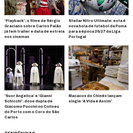
‘Playback’: o filme de Sérgio
Stellar Nitro Ultimate: esta é
Graciano sobre Carlos Paião
nova bola de futebol da Puma
já tem trailer e data de estreia
para a época 26/27 da Liga
nos cinemas
Portugal
‘Suor Angelica’ e ‘Gianni
Macacos do Chinês lançam
Schicchi’: dose dupla de
single ‘A Vida é Assim’
Giacomo Puccini no Coliseu
do Porto com o Coro do São
Carlos