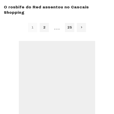
O rosbife do Red assentou no Cascais
Shopping
…
1
2
25