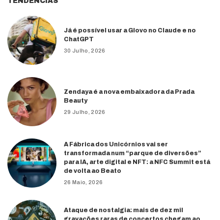
TENDÊNCIAS
Já é possível usar a Glovo no Claude e no
ChatGPT
30 Julho, 2026
Zendaya é a nova embaixadora da Prada
Beauty
29 Julho, 2026
A Fábrica dos Unicórnios vai ser
transformada num “parque de diversões”
para IA, arte digital e NFT: a NFC Summit está
de volta ao Beato
26 Maio, 2026
Ataque de nostalgia: mais de dez mil
gravações raras de concertos chegam ao