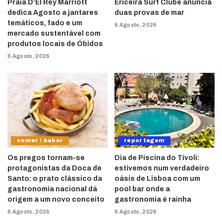
Praia D’El Rey Marriott
Ericeira Surf Clube anuncia
dedica Agosto a jantares
duas provas de mar
temáticos, fado e um
6 Agosto, 2026
mercado sustentável com
produtos locais de Óbidos
6 Agosto, 2026
comer \ beber
reportagem
Os pregos tornam-se
Dia de Piscina do Tivoli:
protagonistas da Doca de
estivemos num verdadeiro
Santo: o prato clássico da
oásis de Lisboa com um
gastronomia nacional dá
pool bar onde a
origem a um novo conceito
gastronomia é rainha
6 Agosto, 2026
6 Agosto, 2026