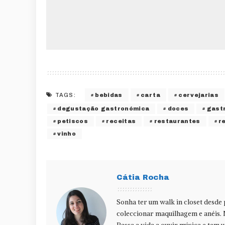
bebidas
carta
cervejarias
TAGS:
degustação gastronómica
doces
gast
petiscos
receitas
restaurantes
r
vinho
Cátia Rocha
Sonha ter um walk in closet desde
coleccionar maquilhagem e anéis. 