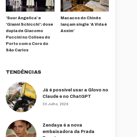
‘Suor Angelica’ e
Macacos do Chinês
‘Gianni Schicchi’: dose
lançam single ‘A Vida é
dupla de Giacomo
Assim’
Puccini no Coliseu do
Porto com o Coro do
São Carlos
TENDÊNCIAS
Já é possível usar a Glovo no
Claude e no ChatGPT
30 Julho, 2026
Zendaya é a nova
embaixadora da Prada