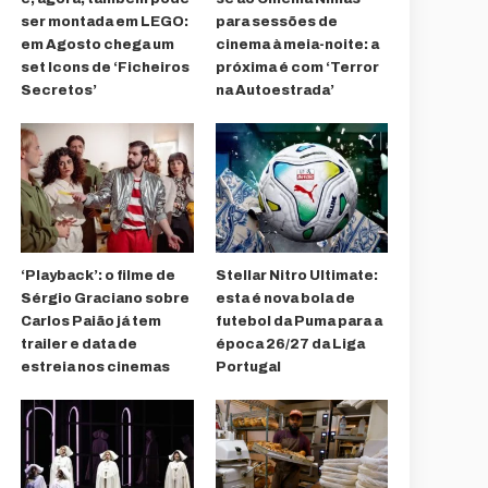
ser montada em LEGO:
para sessões de
em Agosto chega um
cinema à meia-noite: a
set Icons de ‘Ficheiros
próxima é com ‘Terror
Secretos’
na Autoestrada’
‘Playback’: o filme de
Stellar Nitro Ultimate:
Sérgio Graciano sobre
esta é nova bola de
Carlos Paião já tem
futebol da Puma para a
trailer e data de
época 26/27 da Liga
estreia nos cinemas
Portugal