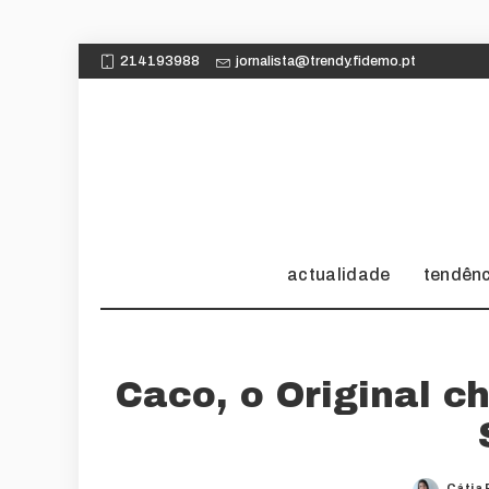
214193988
jornalista@trendy.fidemo.pt
actualidade
tendên
Caco, o Original 
Cátia