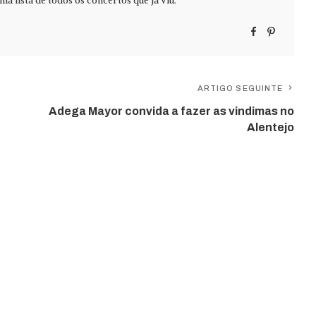
ma lista de todos os concertos que já viu.
ARTIGO SEGUINTE
Adega Mayor convida a fazer as vindimas no
Alentejo