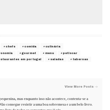
chefs
comida
culinária
ronomia
gourmet
menu
petiscar
estaurantes em portugal
saladas
tabernas
View More Posts
 pequenina, mas enquanto isso não acontece, contenta-se a
Não consegue resistir a uma boa sobremesa e a um belo livro.