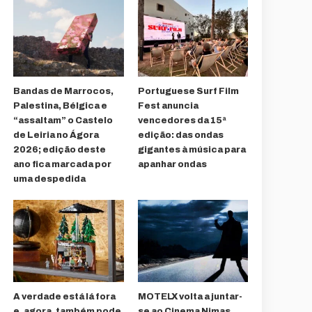
Bandas de Marrocos,
Portuguese Surf Film
Palestina, Bélgica e
Fest anuncia
“assaltam” o Castelo
vencedores da 15ª
de Leiria no Ágora
edição: das ondas
2026; edição deste
gigantes à música para
ano fica marcada por
apanhar ondas
uma despedida
A verdade está lá fora
MOTELX volta a juntar-
e, agora, também pode
se ao Cinema Nimas