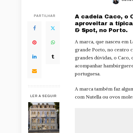
Poste
by
A cadeia Caco, o 
PARTILHAR
aproveitar a típi
& Spot, no Porto.
A marca, que nasceu em Le
grande Porto, no centro 
grandes dúvidas, o Caco, 
acompanhar hambúrgueres,
portuguesa.
A marca também faz algum
com Nutella ou ovos moles
LER A SEGUIR