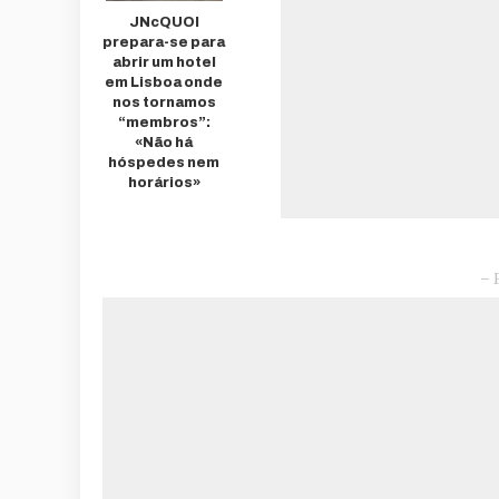
JNcQUOI
prepara-se para
abrir um hotel
em Lisboa onde
nos tornamos
“membros”:
«Não há
hóspedes nem
horários»
– 