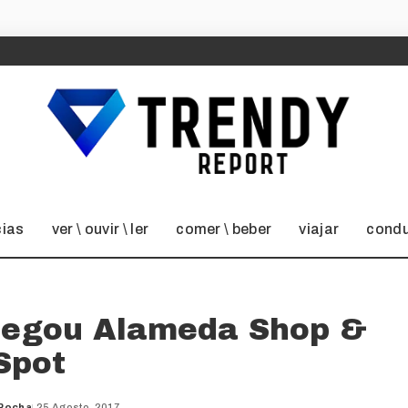
cias
ver \ ouvir \ ler
comer \ beber
viajar
condu
chegou Alameda Shop &
Spot
 Rocha
25 Agosto, 2017