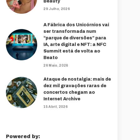
Beauty
29 Julho, 2026
A Fábrica dos Unicórnios vai
ser transformada num
“parque de diversões” para
IA, arte digital e NFT: a NFC
Summit está de volta ao
Beato
26 Maio, 2026
Ataque de nostalgia: mais de
dez mil gravações raras de
concertos chegam ao
Internet Archive
15 Abril, 2026
Powered by: