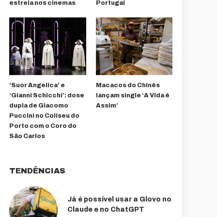
estreia nos cinemas
Portugal
‘Suor Angelica’ e
Macacos do Chinês
‘Gianni Schicchi’: dose
lançam single ‘A Vida é
dupla de Giacomo
Assim’
Puccini no Coliseu do
Porto com o Coro do
São Carlos
TENDÊNCIAS
Já é possível usar a Glovo no
Claude e no ChatGPT