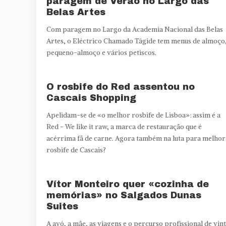
paragem de Verão no Largo das
Belas Artes
Com paragem no Largo da Academia Nacional das Belas
Artes, o Eléctrico Chamado Tágide tem menus de almoço
pequeno-almoço e vários petiscos.
O rosbife do Red assentou no
Cascais Shopping
Apelidam-se de «o melhor rosbife de Lisboa»: assim é a
Red - We like it raw, a marca de restauração que é
acérrima fã de carne. Agora também na luta para melhor
rosbife de Cascais?
Vítor Monteiro quer «cozinha de
memórias» no Salgados Dunas
Suites
A avó, a mãe, as viagens e o percurso profissional de vin