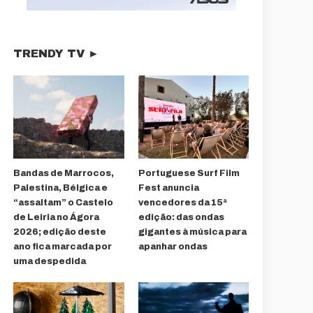
TRENDY TV ►
Bandas de Marrocos,
Portuguese Surf Film
Palestina, Bélgica e
Fest anuncia
“assaltam” o Castelo
vencedores da 15ª
de Leiria no Ágora
edição: das ondas
2026; edição deste
gigantes à música para
ano fica marcada por
apanhar ondas
uma despedida