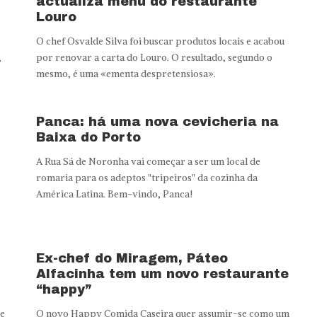
actualiza menu do restaurante
Louro
O chef Osvalde Silva foi buscar produtos locais e acabou
,
por renovar a carta do Louro. O resultado, segundo o
mesmo, é uma «ementa despretensiosa».
Panca: há uma nova cevicheria na
Baixa do Porto
A Rua Sá de Noronha vai começar a ser um local de
romaria para os adeptos "tripeiros" da cozinha da
América Latina. Bem-vindo, Panca!
Ex-chef do Miragem, Páteo
Alfacinha tem um novo restaurante
“happy”
te
O novo Happy Comida Caseira quer assumir-se como um