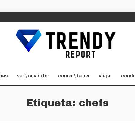
cias
ver \ ouvir \ ler
comer \ beber
viajar
condu
Etiqueta:
chefs