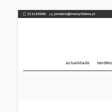
214193988
jornalista@trendy.fidemo.pt
actualidade
tendên