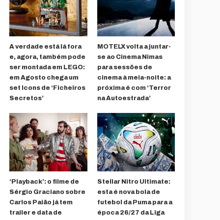
A verdade está lá fora
MOTELX volta a juntar-
e, agora, também pode
se ao Cinema Nimas
ser montada em LEGO:
para sessões de
em Agosto chega um
cinema à meia-noite: a
set Icons de ‘Ficheiros
próxima é com ‘Terror
Secretos’
na Autoestrada’
‘Playback’: o filme de
Stellar Nitro Ultimate:
Sérgio Graciano sobre
esta é nova bola de
Carlos Paião já tem
futebol da Puma para a
trailer e data de
época 26/27 da Liga