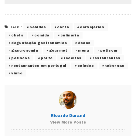
bebidas
carta
cervejarias
TAGS:
chefs
comida
culinária
degustação gastronómica
doces
gastronomia
gourmet
menu
petiscar
petiscos
porto
receitas
restaurantes
restaurantes em portugal
saladas
tabernas
vinho
Ricardo Durand
View More Posts