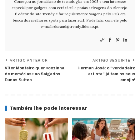
Começou no jornalismo de tecnologias em 2005 e tem interesse
especial por gadgets com ecrã táctil e praias selvagens do Alentejo.
É editor do site Trendy e faz regularmente viagens pelo País em
busca dos melhores spots para fazer surf. Pode falar com ele pelo
e-mail
rdurand@trendy.fidemo.pt
.
ARTIGO ANTERIOR
ARTIGO SEGUINTE
Vítor Monteiro quer «cozinha
Herman José: o “verdadeiro
de memórias» no Salgados
artista” já tem os seus
Dunas Suites
emojis!
Também lhe pode interessar