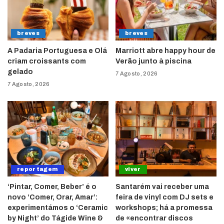
breves
breves
A Padaria Portuguesa e Olá
Marriott abre happy hour de
criam croissants com
Verão junto à piscina
gelado
7 Agosto, 2026
7 Agosto, 2026
reportagem
viver
‘Pintar, Comer, Beber’ é o
Santarém vai receber uma
novo ‘Comer, Orar, Amar’:
feira de vinyl com DJ sets e
experimentámos o ‘Ceramic
workshops; há a promessa
by Night’ do Tágide Wine &
de «encontrar discos