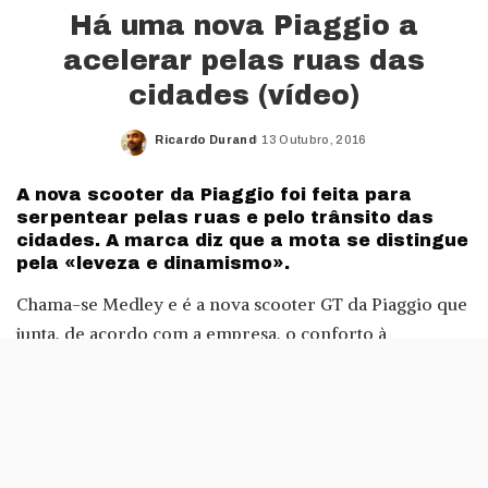
Há uma nova Piaggio a
acelerar pelas ruas das
cidades (vídeo)
Ricardo Durand
13 Outubro, 2016
Posted
by
A nova scooter da Piaggio foi feita para
serpentear pelas ruas e pelo trânsito das
cidades. A marca diz que a mota se distingue
pela «leveza e dinamismo».
Chama-se Medley e é a nova scooter GT da Piaggio que
junta, de acordo com a empresa, o conforto à
capacidade de carga, com o seu típico estilo italiano.
Esta mota inaugura ainda uma nova classe dentro destes
veículos, ao incluir rodas de grande diâmetro.
Segundo a Piaggio, isto «garante maior facilidade de