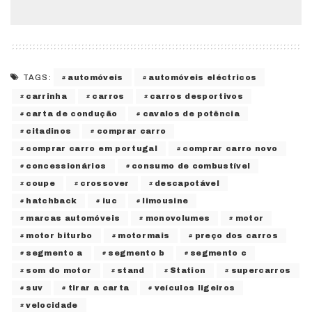
automóveis
automóveis eléctricos
TAGS:
carrinha
carros
carros desportivos
carta de condução
cavalos de potência
citadinos
comprar carro
comprar carro em portugal
comprar carro novo
concessionários
consumo de combustível
coupe
crossover
descapotável
hatchback
iuc
limousine
marcas automóveis
monovolumes
motor
motor biturbo
motormais
preço dos carros
segmento a
segmento b
segmento c
som do motor
stand
Station
supercarros
suv
tirar a carta
veículos ligeiros
velocidade