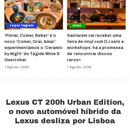
reportagem
viver
‘Pintar, Comer, Beber’ é o
Santarém vai receber uma
novo ‘Comer, Orar, Amar’:
feira de vinyl com DJ sets e
experimentámos o ‘Ceramic
workshops; há a promessa
by Night’ do Tágide Wine &
de «encontrar discos
Gastrobar
raros»
7 Agosto, 2026
7 Agosto, 2026
Lexus CT 200h Urban Edition,
o novo automóvel híbrido da
Lexus desliza por Lisboa