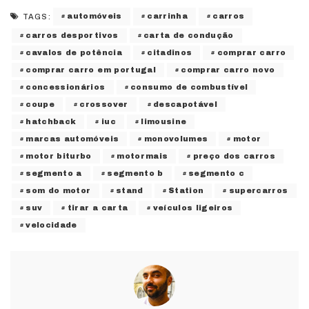
automóveis
carrinha
carros
TAGS:
carros desportivos
carta de condução
cavalos de potência
citadinos
comprar carro
comprar carro em portugal
comprar carro novo
concessionários
consumo de combustível
coupe
crossover
descapotável
hatchback
iuc
limousine
marcas automóveis
monovolumes
motor
motor biturbo
motormais
preço dos carros
segmento a
segmento b
segmento c
som do motor
stand
Station
supercarros
suv
tirar a carta
veículos ligeiros
velocidade