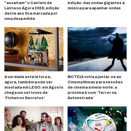
“assaltam” o Castelo de
edição: das ondas gigantes à
Leiria no Ágora 2026; edição
música para apanhar ondas
deste ano fica marcada por
uma despedida
A verdade está lá fora e,
MOTELX volta a juntar-se ao
agora, também pode ser
Cinema Nimas para sessões
montada em LEGO: em Agosto
de cinema à meia-noite: a
chega um set Icons de
próxima é com ‘Terror na
‘Ficheiros Secretos’
Autoestrada’