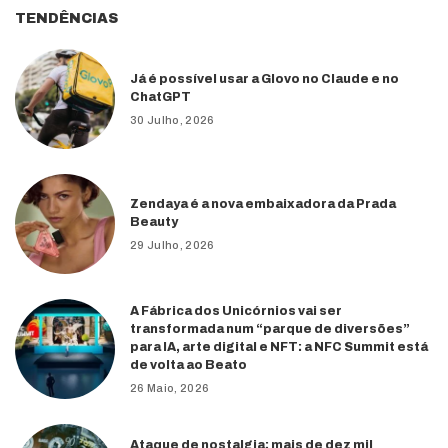
TENDÊNCIAS
Já é possível usar a Glovo no Claude e no
ChatGPT
30 Julho, 2026
Zendaya é a nova embaixadora da Prada
Beauty
29 Julho, 2026
A Fábrica dos Unicórnios vai ser
transformada num “parque de diversões”
para IA, arte digital e NFT: a NFC Summit está
de volta ao Beato
26 Maio, 2026
Ataque de nostalgia: mais de dez mil