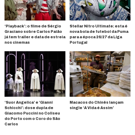
‘Playback’: o filme de Sérgio
Stellar Nitro Ultimate: esta é
Graciano sobre Carlos Paião
nova bola de futebol da Puma
já tem trailer e data de estreia
para a época 26/27 da Liga
nos cinemas
Portugal
‘Suor Angelica’ e ‘Gianni
Macacos do Chinês lançam
Schicchi’: dose dupla de
single ‘A Vida é Assim’
Giacomo Puccini no Coliseu
do Porto com o Coro do São
Carlos