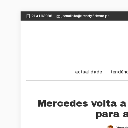
214193988
jornalista@trendy.fidemo.pt
actualidade
tendên
Mercedes volta a 
para 
Ricard