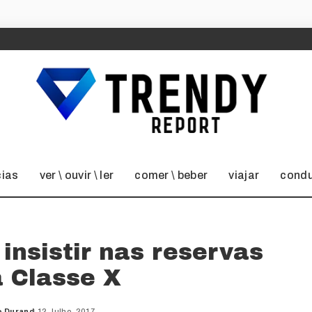
cias
ver \ ouvir \ ler
comer \ beber
viajar
condu
insistir nas reservas
a Classe X
o Durand
12 Julho, 2017