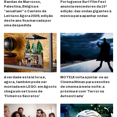
Bandas de Marrocos,
Portuguese Surf Film Fest
Palestina, Bélgica e
anuncia vencedores da 15ª
“assaltam” o Castelo de
edição: das ondas gigantes à
Leiria no Ágora 2026; edição
música para apanhar ondas
deste ano fica marcada por
uma despedida
A verdade está lá fora e,
MOTELX volta a juntar-se ao
agora, também pode ser
Cinema Nimas para sessões
montada em LEGO: em Agosto
de cinema à meia-noite: a
chega um set Icons de
próxima é com ‘Terror na
‘Ficheiros Secretos’
Autoestrada’