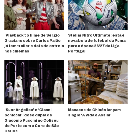
‘Playback’: o filme de Sérgio
Stellar Nitro Ultimate: esta é
Graciano sobre Carlos Paião
nova bola de futebol da Puma
já tem trailer e data de estreia
para a época 26/27 da Liga
nos cinemas
Portugal
‘Suor Angelica’ e ‘Gianni
Macacos do Chinês lançam
Schicchi’: dose dupla de
single ‘A Vida é Assim’
Giacomo Puccini no Coliseu
do Porto com o Coro do São
Carlos