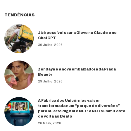
TENDÊNCIAS
Já é possível usar a Glovo no Claude e no
ChatGPT
30 Julho, 2026
Zendaya é a nova embaixadora da Prada
Beauty
29 Julho, 2026
A Fábrica dos Unicórnios vai ser
transformada num “parque de diversões”
para IA, arte digital e NFT: a NFC Summit está
de volta ao Beato
26 Maio, 2026