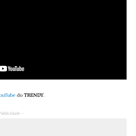
ouTube
do
TRENDY
.
Publicidade –