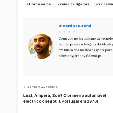
tirar a carta
veículos ligeiros
velocid
Ricardo Durand
Começou no jornalismo de tecnolog
táctil e praias selvagens do Alente
em busca dos melhores spots para f
rdurand@trendy.fidemo.pt
.
ARTIGO ANTERIOR
Leaf, Ampera, Zoe? O primeiro automóvel
eléctrico chegou a Portugal em 1976!