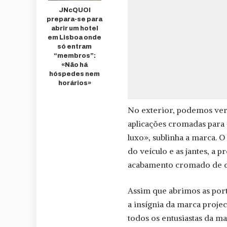
JNcQUOI
prepara-se para
abrir um hotel
em Lisboa onde
só entram
“membros”:
«Não há
hóspedes nem
horários»
No exterior, podemos ve
aplicações cromadas para 
luxo», sublinha a marca. O
do veículo e as jantes, a
acabamento cromado de du
Assim que abrimos as por
a insígnia da marca proj
todos os entusiastas da m