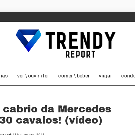
cias
ver \ ouvir \ ler
comer \ beber
viajar
condu
o cabrio da Mercedes
0 cavalos! (vídeo)
Durand
17 Novembro, 2016