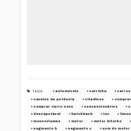
automóveis
carrinha
carros
TAGS:
cavalos de potência
citadinos
comprar
comprar carro novo
concessionários
c
descapotável
hatchback
iuc
limou
monovolumes
motor
motor biturbo
segmento b
segmento c
som do motor