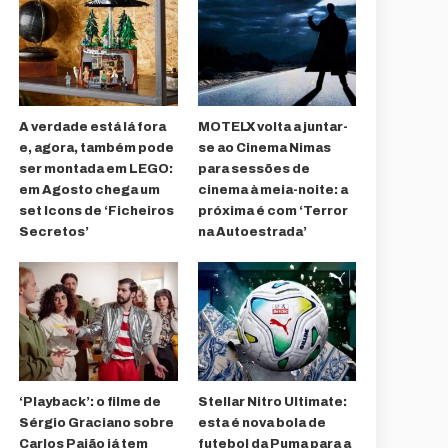
A verdade está lá fora
MOTELX volta a juntar-
e, agora, também pode
se ao Cinema Nimas
ser montada em LEGO:
para sessões de
em Agosto chega um
cinema à meia-noite: a
set Icons de ‘Ficheiros
próxima é com ‘Terror
Secretos’
na Autoestrada’
‘Playback’: o filme de
Stellar Nitro Ultimate:
Sérgio Graciano sobre
esta é nova bola de
Carlos Paião já tem
futebol da Puma para a