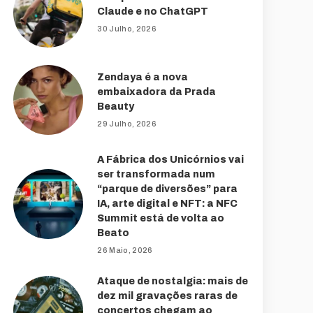
Claude e no ChatGPT
30 Julho, 2026
Zendaya é a nova
embaixadora da Prada
Beauty
29 Julho, 2026
A Fábrica dos Unicórnios vai
ser transformada num
“parque de diversões” para
IA, arte digital e NFT: a NFC
Summit está de volta ao
Beato
26 Maio, 2026
Ataque de nostalgia: mais de
dez mil gravações raras de
concertos chegam ao