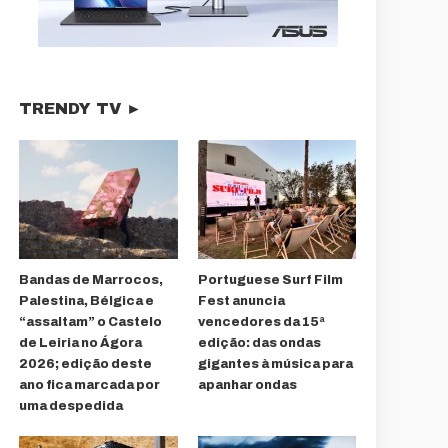
TRENDY TV ►
Bandas de Marrocos,
Portuguese Surf Film
Palestina, Bélgica e
Fest anuncia
“assaltam” o Castelo
vencedores da 15ª
de Leiria no Ágora
edição: das ondas
2026; edição deste
gigantes à música para
ano fica marcada por
apanhar ondas
uma despedida