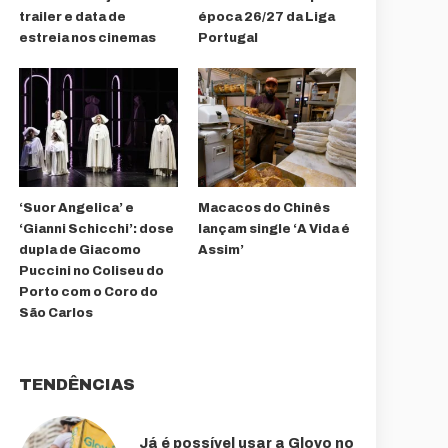
trailer e data de
época 26/27 da Liga
estreia nos cinemas
Portugal
‘Suor Angelica’ e
Macacos do Chinês
‘Gianni Schicchi’: dose
lançam single ‘A Vida é
dupla de Giacomo
Assim’
Puccini no Coliseu do
Porto com o Coro do
São Carlos
TENDÊNCIAS
Já é possível usar a Glovo no