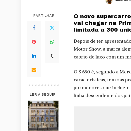
Posted
by
O novo supercarr
PARTILHAR
vai chegar na Pri
limitada a 300 uni
Depois de ter apresentad
Motor Show, a marca alem
cabrio de luxo com um mot
O S 650 é, segundo a Merc
características, tem «as p
pormenores que incluem a 
linha descendente dos painé
LER A SEGUIR