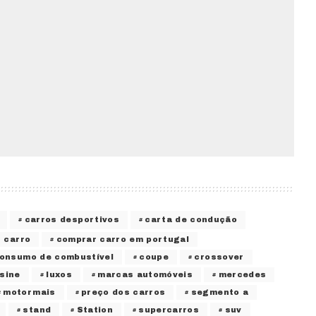
carros desportivos
carta de condução
 carro
comprar carro em portugal
onsumo de combustível
coupe
crossover
sine
luxos
marcas automóveis
mercedes
motormais
preço dos carros
segmento a
stand
Station
supercarros
suv