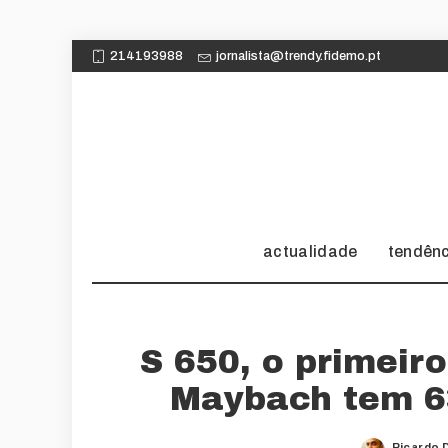
214193988
jornalista@trendy.fidemo.pt
actualidade
tendên
S 650, o primeir
Maybach tem 63
Ricardo 