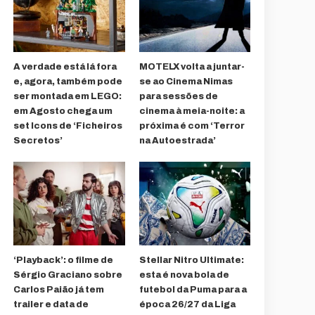
A verdade está lá fora
MOTELX volta a juntar-
e, agora, também pode
se ao Cinema Nimas
ser montada em LEGO:
para sessões de
em Agosto chega um
cinema à meia-noite: a
set Icons de ‘Ficheiros
próxima é com ‘Terror
Secretos’
na Autoestrada’
‘Playback’: o filme de
Stellar Nitro Ultimate:
Sérgio Graciano sobre
esta é nova bola de
Carlos Paião já tem
futebol da Puma para a
trailer e data de
época 26/27 da Liga