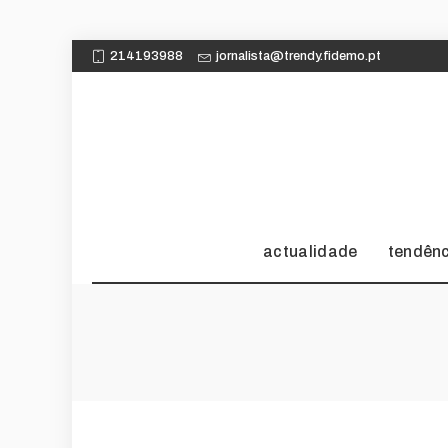
214193988
jornalista@trendy.fidemo.pt
actualidade
tendên