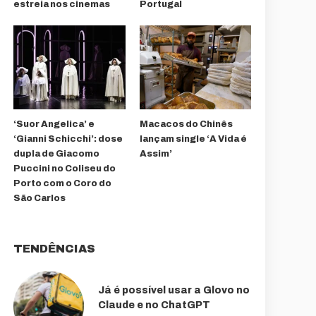
estreia nos cinemas
Portugal
‘Suor Angelica’ e
Macacos do Chinês
‘Gianni Schicchi’: dose
lançam single ‘A Vida é
dupla de Giacomo
Assim’
Puccini no Coliseu do
Porto com o Coro do
São Carlos
TENDÊNCIAS
Já é possível usar a Glovo no
Claude e no ChatGPT