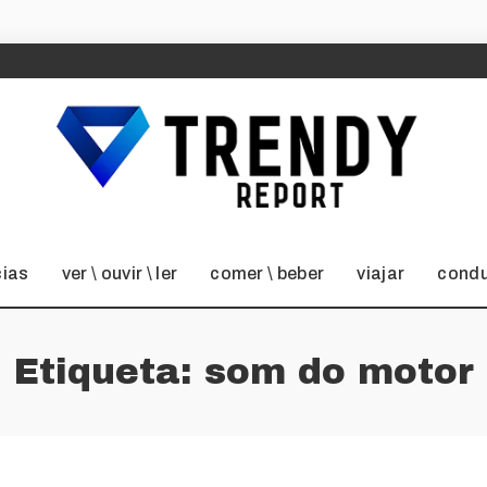
cias
ver \ ouvir \ ler
comer \ beber
viajar
condu
Etiqueta:
som do motor