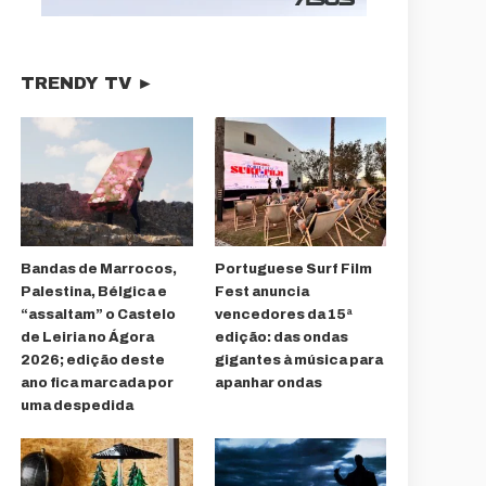
TRENDY TV ►
Bandas de Marrocos,
Portuguese Surf Film
Palestina, Bélgica e
Fest anuncia
“assaltam” o Castelo
vencedores da 15ª
de Leiria no Ágora
edição: das ondas
2026; edição deste
gigantes à música para
ano fica marcada por
apanhar ondas
uma despedida