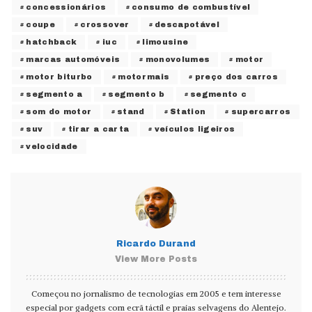
concessionários
consumo de combustível
coupe
crossover
descapotável
hatchback
iuc
limousine
marcas automóveis
monovolumes
motor
motor biturbo
motormais
preço dos carros
segmento a
segmento b
segmento c
som do motor
stand
Station
supercarros
suv
tirar a carta
veículos ligeiros
velocidade
Ricardo Durand
View More Posts
Começou no jornalismo de tecnologias em 2005 e tem interesse
especial por gadgets com ecrã táctil e praias selvagens do Alentejo.