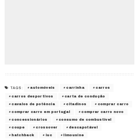
automóveis
carrinha
carros
TAGS:
carros desportivos
carta de condução
cavalos de potência
citadinos
comprar carro
comprar carro em portugal
comprar carro novo
concessionários
consumo de combustível
coupe
crossover
descapotável
hatchback
iuc
limousine