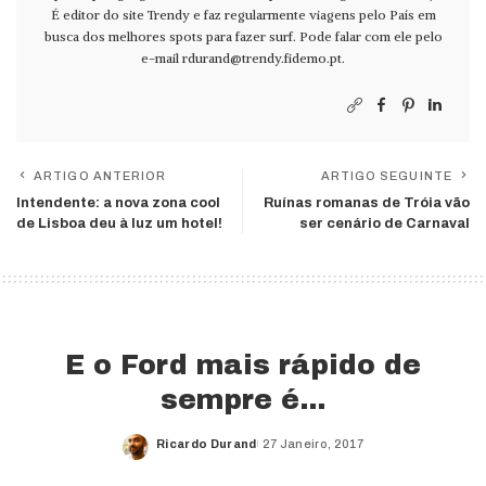
É editor do site Trendy e faz regularmente viagens pelo País em
busca dos melhores spots para fazer surf. Pode falar com ele pelo
e-mail
rdurand@trendy.fidemo.pt
.
ARTIGO ANTERIOR
ARTIGO SEGUINTE
Intendente: a nova zona cool
Ruínas romanas de Tróia vão
de Lisboa deu à luz um hotel!
ser cenário de Carnaval
E o Ford mais rápido de
sempre é…
Ricardo Durand
27 Janeiro, 2017
Posted
by