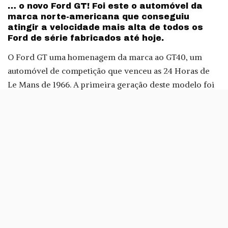
… o novo Ford GT! Foi este o automóvel da
marca norte-americana que conseguiu
atingir a velocidade mais alta de todos os
Ford de série fabricados até hoje.
O Ford GT uma homenagem da marca ao GT40, um
automóvel de competição que venceu as 24 Horas de
Le Mans de 1966. A primeira geração deste modelo foi
fabricada entre 2004 e 2006 e contava com motor um
V8 de 558 cavalos.
A segunda geração, esta que acaba de bater o recorde
de velocidade da Ford, foi dada a conhecer em 2015 no
Salão Automóvel de Detroit
, numa parceria com a
Xbox, devido à inclusão do automóvel no jogo Forza
Horizon 3.