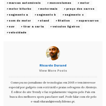
marcas automóveis
monovolumes
motor
motor biturbo
motormais
preço dos carros
segmento a
segmento b
segmento c
som do motor
stand
Station
supercarros
suv
tirar a carta
veículos ligeiros
velocidade
Ricardo Durand
View More Posts
Começou no jornalismo de tecnologias em 2005 e tem interesse
especial por gadgets com ecrã táctil e praias selvagens do Alentejo.
É editor do site Trendy e faz regularmente viagens pelo País em
busca dos melhores spots para fazer surf. Pode falar com ele pelo
e-mail
rdurand@trendy.fidemo.pt
.