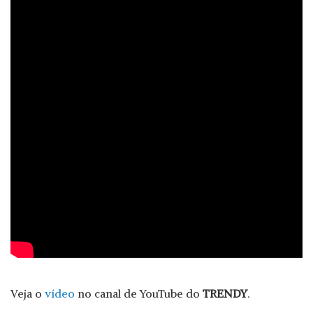
Veja o
vídeo
no canal de YouTube do
TRENDY
.