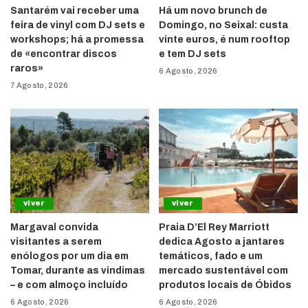
Santarém vai receber uma
Há um novo brunch de
feira de vinyl com DJ sets e
Domingo, no Seixal: custa
workshops; há a promessa
vinte euros, é num rooftop
de «encontrar discos
e tem DJ sets
raros»
6 Agosto, 2026
7 Agosto, 2026
viver
viver
Margaval convida
Praia D’El Rey Marriott
visitantes a serem
dedica Agosto a jantares
enólogos por um dia em
temáticos, fado e um
Tomar, durante as vindimas
mercado sustentável com
– e com almoço incluído
produtos locais de Óbidos
6 Agosto, 2026
6 Agosto, 2026