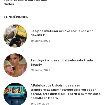
do Porto com o Coro do São
Carlos
TENDÊNCIAS
Já é possível usar a Glovo no Claude e no
ChatGPT
30 Julho, 2026
Zendaya é a nova embaixadora da Prada
Beauty
29 Julho, 2026
A Fábrica dos Unicórnios vai ser
transformada num “parque de diversões”
para IA, arte digital e NFT: a NFC Summit está
de volta ao Beato
26 Maio, 2026