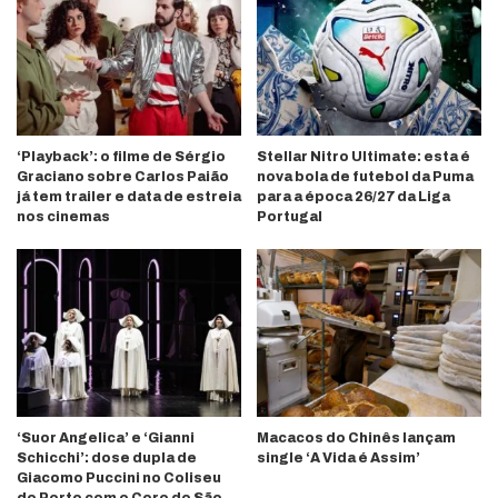
‘Playback’: o filme de Sérgio
Stellar Nitro Ultimate: esta é
Graciano sobre Carlos Paião
nova bola de futebol da Puma
já tem trailer e data de estreia
para a época 26/27 da Liga
nos cinemas
Portugal
‘Suor Angelica’ e ‘Gianni
Macacos do Chinês lançam
Schicchi’: dose dupla de
single ‘A Vida é Assim’
Giacomo Puccini no Coliseu