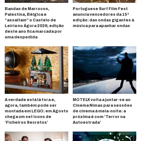
Bandas de Marrocos,
Portuguese Surf Film Fest
Palestina, Bélgica e
anuncia vencedores da 15ª
“assaltam” o Castelo de
edição: das ondas gigantes à
Leiria no Ágora 2026; edição
música para apanhar ondas
deste ano fica marcada por
uma despedida
A verdade está lá fora e,
MOTELX volta a juntar-se ao
agora, também pode ser
Cinema Nimas para sessões
montada em LEGO: em Agosto
de cinema à meia-noite: a
chega um set Icons de
próxima é com ‘Terror na
‘Ficheiros Secretos’
Autoestrada’