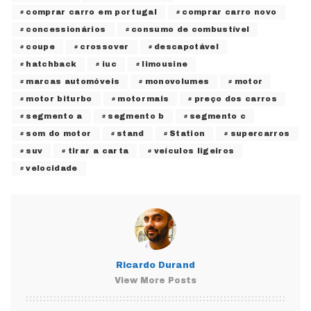
comprar carro em portugal
comprar carro novo
concessionários
consumo de combustível
coupe
crossover
descapotável
hatchback
iuc
limousine
marcas automóveis
monovolumes
motor
motor biturbo
motormais
preço dos carros
segmento a
segmento b
segmento c
som do motor
stand
Station
supercarros
suv
tirar a carta
veículos ligeiros
velocidade
Ricardo Durand
View More Posts