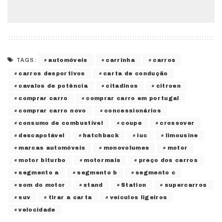
automóveis
carrinha
carros
TAGS:
carros desportivos
carta de condução
cavalos de potência
citadinos
citroen
comprar carro
comprar carro em portugal
comprar carro novo
concessionários
consumo de combustível
coupe
crossover
descapotável
hatchback
iuc
limousine
marcas automóveis
monovolumes
motor
motor biturbo
motormais
preço dos carros
segmento a
segmento b
segmento c
som do motor
stand
Station
supercarros
suv
tirar a carta
veículos ligeiros
velocidade