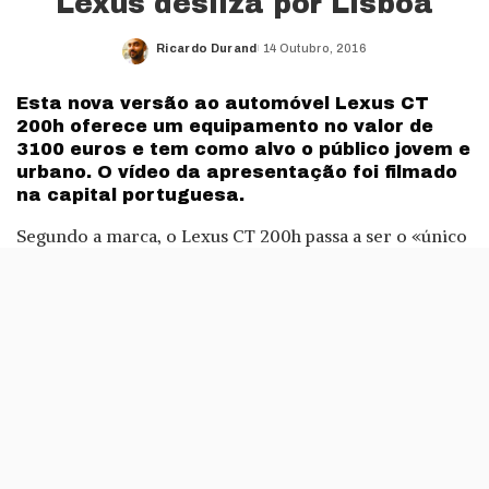
Lexus desliza por Lisboa
Ricardo Durand
14 Outubro, 2016
Posted
by
Esta nova versão ao automóvel Lexus CT
200h oferece um equipamento no valor de
3100 euros e tem como alvo o público jovem e
urbano. O vídeo da apresentação foi filmado
na capital portuguesa.
Segundo a marca, o Lexus CT 200h passa a ser o «único
modelo no mercado» a disponibilizar uma motorização
híbrida no segmento de viaturas compactas de luxo. Isto
pode ver-se no interior do veículo, onde Chika Kako, a
primeira mulher a ascender a um cargo de chefia de
um modelo, dotou o habitáculo deste Lexus com
materiais premium.
Este automóvel vem com jantes de liga leve de 17