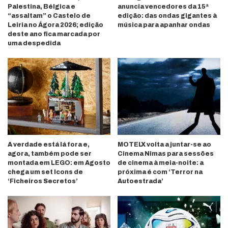
Palestina, Bélgica e
anuncia vencedores da 15ª
“assaltam” o Castelo de
edição: das ondas gigantes à
Leiria no Ágora 2026; edição
música para apanhar ondas
deste ano fica marcada por
uma despedida
A verdade está lá fora e,
MOTELX volta a juntar-se ao
agora, também pode ser
Cinema Nimas para sessões
montada em LEGO: em Agosto
de cinema à meia-noite: a
chega um set Icons de
próxima é com ‘Terror na
‘Ficheiros Secretos’
Autoestrada’