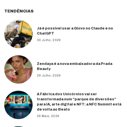
TENDÊNCIAS
Já é possível usar a Glovo no Claude e no
ChatGPT
30 Julho, 2026
Zendaya é a nova embaixadora da Prada
Beauty
29 Julho, 2026
A Fábrica dos Unicórnios vai ser
transformada num “parque de diversões”
para IA, arte digital e NFT: a NFC Summit está
de volta ao Beato
26 Maio, 2026