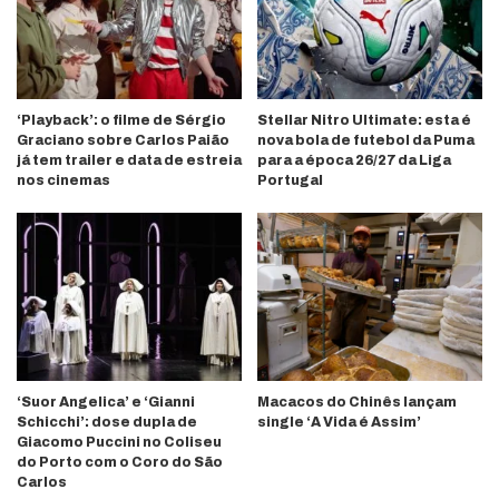
‘Playback’: o filme de Sérgio
Stellar Nitro Ultimate: esta é
Graciano sobre Carlos Paião
nova bola de futebol da Puma
já tem trailer e data de estreia
para a época 26/27 da Liga
nos cinemas
Portugal
‘Suor Angelica’ e ‘Gianni
Macacos do Chinês lançam
Schicchi’: dose dupla de
single ‘A Vida é Assim’
Giacomo Puccini no Coliseu
do Porto com o Coro do São
Carlos