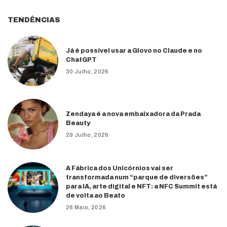
TENDÊNCIAS
Já é possível usar a Glovo no Claude e no
ChatGPT
30 Julho, 2026
Zendaya é a nova embaixadora da Prada
Beauty
29 Julho, 2026
A Fábrica dos Unicórnios vai ser
transformada num “parque de diversões”
para IA, arte digital e NFT: a NFC Summit está
de volta ao Beato
26 Maio, 2026