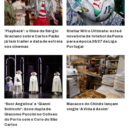
‘Playback’: o filme de Sérgio
Stellar Nitro Ultimate: esta é
Graciano sobre Carlos Paião
nova bola de futebol da Puma
já tem trailer e data de estreia
para a época 26/27 da Liga
nos cinemas
Portugal
‘Suor Angelica’ e ‘Gianni
Macacos do Chinês lançam
Schicchi’: dose dupla de
single ‘A Vida é Assim’
Giacomo Puccini no Coliseu
do Porto com o Coro do São
Carlos