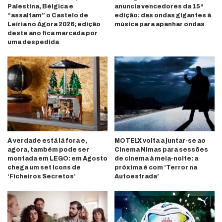
Palestina, Bélgica e
anuncia vencedores da 15ª
“assaltam” o Castelo de
edição: das ondas gigantes à
Leiria no Ágora 2026; edição
música para apanhar ondas
deste ano fica marcada por
uma despedida
A verdade está lá fora e,
MOTELX volta a juntar-se ao
agora, também pode ser
Cinema Nimas para sessões
montada em LEGO: em Agosto
de cinema à meia-noite: a
chega um set Icons de
próxima é com ‘Terror na
‘Ficheiros Secretos’
Autoestrada’