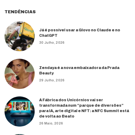
TENDÊNCIAS
Já é possível usar a Glovo no Claude e no
ChatGPT
30 Julho, 2026
Zendaya é a nova embaixadora da Prada
Beauty
29 Julho, 2026
A Fábrica dos Unicórnios vai ser
transformada num “parque de diversões”
para IA, arte digital e NFT: a NFC Summit está
de volta ao Beato
26 Maio, 2026