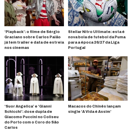
‘Playback’: o filme de Sérgio
Stellar Nitro Ultimate: esta é
Graciano sobre Carlos Paião
nova bola de futebol da Puma
já tem trailer e data de estreia
para a época 26/27 da Liga
nos cinemas
Portugal
‘Suor Angelica’ e ‘Gianni
Macacos do Chinês lançam
Schicchi’: dose dupla de
single ‘A Vida é Assim’
Giacomo Puccini no Coliseu
do Porto com o Coro do São
Carlos