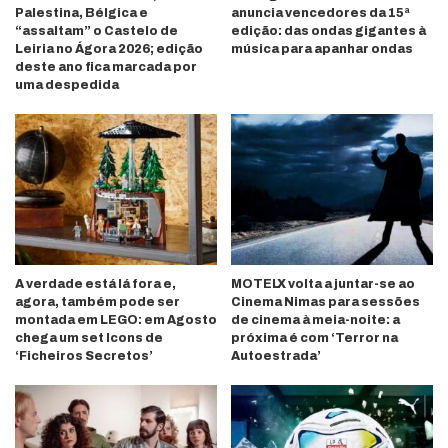
Palestina, Bélgica e
anuncia vencedores da 15ª
“assaltam” o Castelo de
edição: das ondas gigantes à
Leiria no Ágora 2026; edição
música para apanhar ondas
deste ano fica marcada por
uma despedida
A verdade está lá fora e,
MOTELX volta a juntar-se ao
agora, também pode ser
Cinema Nimas para sessões
montada em LEGO: em Agosto
de cinema à meia-noite: a
chega um set Icons de
próxima é com ‘Terror na
‘Ficheiros Secretos’
Autoestrada’