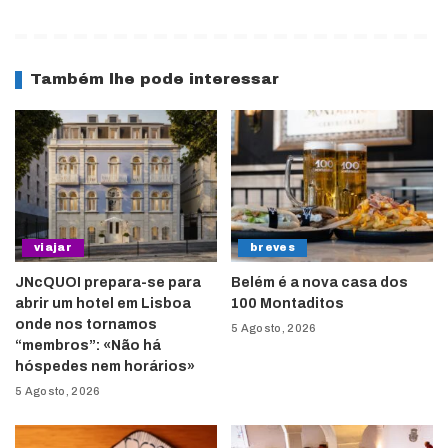
Também lhe pode interessar
viajar
breves
JNcQUOI prepara-se para
Belém é a nova casa dos
abrir um hotel em Lisboa
100 Montaditos
onde nos tornamos
5 Agosto, 2026
“membros”: «Não há
hóspedes nem horários»
5 Agosto, 2026