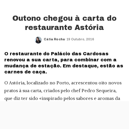
Outono chegou à carta do
restaurante Astória
Cátia Rocha
19 Outubro, 2016
Posted
by
O restaurante do Palácio das Cardosas
renovou a sua carta, para combinar com a
mudança de estação. Em destaque, estão as
carnes de caça.
O Astória, localizado no Porto, acrescentou oito novos
pratos à sua carta, criados pelo chef Pedro Sequeira,
que diz ter sido «inspirado pelos sabores e aromas da
sua infância.»
As novas entradas incluem um Creme de cogumelos
com presunto alentejano e chila fumada regado com