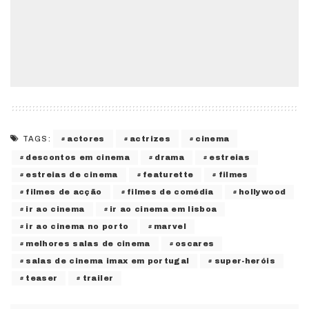
actores
actrizes
cinema
TAGS:
descontos em cinema
drama
estreias
estreias de cinema
featurette
filmes
filmes de acção
filmes de comédia
hollywood
ir ao cinema
ir ao cinema em lisboa
ir ao cinema no porto
marvel
melhores salas de cinema
oscares
salas de cinema imax em portugal
super-heróis
teaser
trailer