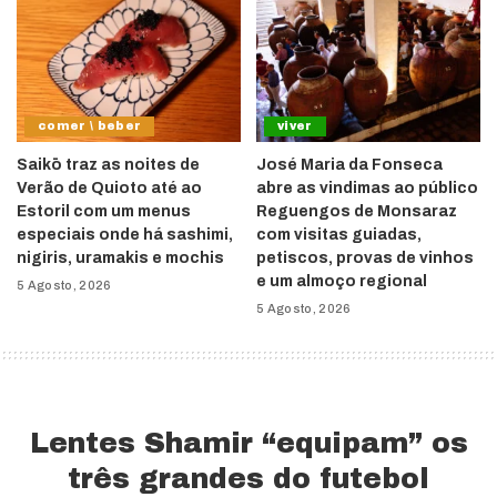
comer \ beber
viver
Saikō traz as noites de
José Maria da Fonseca
Verão de Quioto até ao
abre as vindimas ao público
Estoril com um menus
Reguengos de Monsaraz
especiais onde há sashimi,
com visitas guiadas,
nigiris, uramakis e mochis
petiscos, provas de vinhos
e um almoço regional
5 Agosto, 2026
5 Agosto, 2026
Lentes Shamir “equipam” os
três grandes do futebol