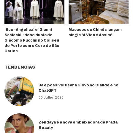
‘Suor Angelica’ e ‘Gianni
Macacos do Chinês lançam
Schicchi’: dose dupla de
single ‘A Vida é Assim’
Giacomo Puccini no Coliseu
do Porto com o Coro do São
Carlos
TENDÊNCIAS
Já é possível usar a Glovo no Claude e no
ChatGPT
30 Julho, 2026
Zendaya é a nova embaixadora da Prada
Beauty