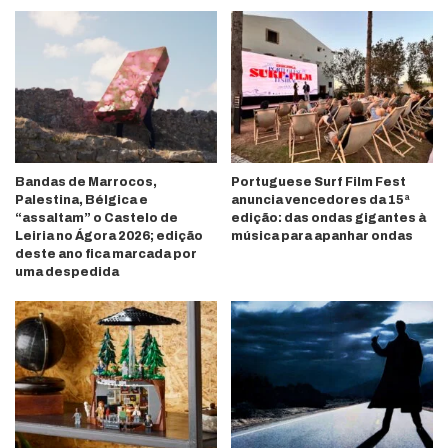
Bandas de Marrocos,
Portuguese Surf Film Fest
Palestina, Bélgica e
anuncia vencedores da 15ª
“assaltam” o Castelo de
edição: das ondas gigantes à
Leiria no Ágora 2026; edição
música para apanhar ondas
deste ano fica marcada por
uma despedida