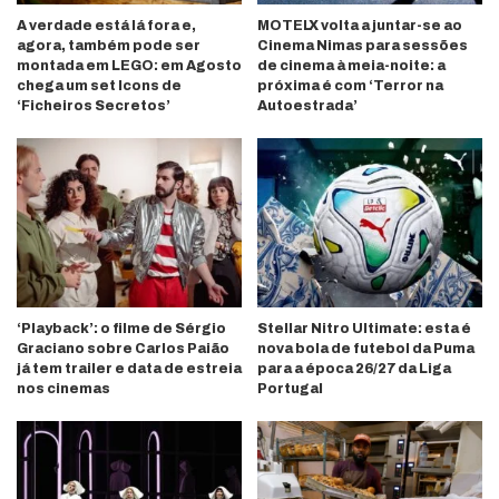
A verdade está lá fora e,
MOTELX volta a juntar-se ao
agora, também pode ser
Cinema Nimas para sessões
montada em LEGO: em Agosto
de cinema à meia-noite: a
chega um set Icons de
próxima é com ‘Terror na
‘Ficheiros Secretos’
Autoestrada’
‘Playback’: o filme de Sérgio
Stellar Nitro Ultimate: esta é
Graciano sobre Carlos Paião
nova bola de futebol da Puma
já tem trailer e data de estreia
para a época 26/27 da Liga
nos cinemas
Portugal