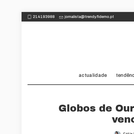
214193988
jornalista@trendy.fidemo.pt
actualidade
tendên
Globos de Our
ven
Cátia