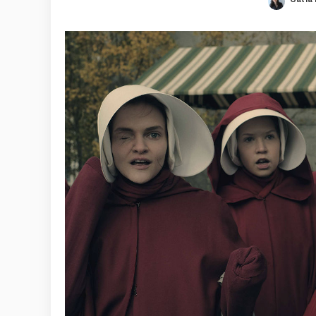
Poste
by