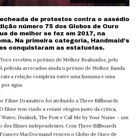
recheada de protestos contra o assédio
dição número 75 dos Globos de Ouro
que de melhor se fez em 2017, na
nema. Na primeira categoria, Handmaid’s
Lies conquistaram as estatuetas.
 Toro recebeu o prémio de Melhor Realizador, pelo
 A película arrecadou ainda o prémio de Melhor Banda
trata a relação complexa entre uma humana e uma
 por água.
 Filme Dramático foi atribuído a Three Billboards
O filme tem vindo a reunir elogios junto da crítica,
 Water, Dunkirk, The Post e Call Me by Your Name – um
to dos filmes independentes. Com Three Billboards
i, Frances MacDormand venceu o Globo de Ouro de