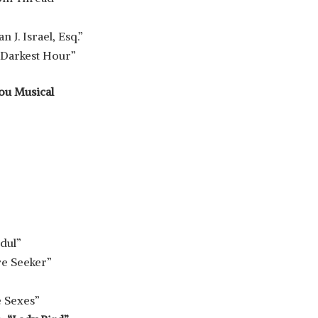
J. Israel, Esq.”
“Darkest Hour”
ou Musical
dul”
re Seeker”
e Sexes”