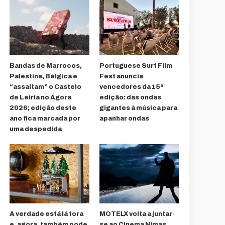
Bandas de Marrocos,
Portuguese Surf Film
Palestina, Bélgica e
Fest anuncia
“assaltam” o Castelo
vencedores da 15ª
de Leiria no Ágora
edição: das ondas
2026; edição deste
gigantes à música para
ano fica marcada por
apanhar ondas
uma despedida
A verdade está lá fora
MOTELX volta a juntar-
e, agora, também pode
se ao Cinema Nimas