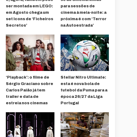
ser montada em LEGO:
para sessões de
em Agosto chega um
cinema à meia-noite: a
set Icons de ‘Ficheiros
próxima é com ‘Terror
Secretos’
na Autoestrada’
‘Playback’: o filme de
Stellar Nitro Ultimate:
Sérgio Graciano sobre
esta é nova bola de
Carlos Paião já tem
futebol da Puma para a
trailer e data de
época 26/27 da Liga
estreia nos cinemas
Portugal