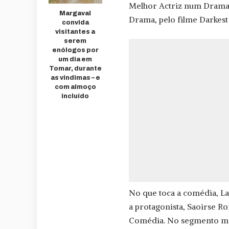
Melhor Actriz num Drama
Margaval
Drama, pelo filme Darkest
convida
visitantes a
serem
enólogos por
um dia em
Tomar, durante
as vindimas – e
com almoço
incluído
No que toca a comédia, L
a protagonista, Saoirse R
Comédia. No segmento ma