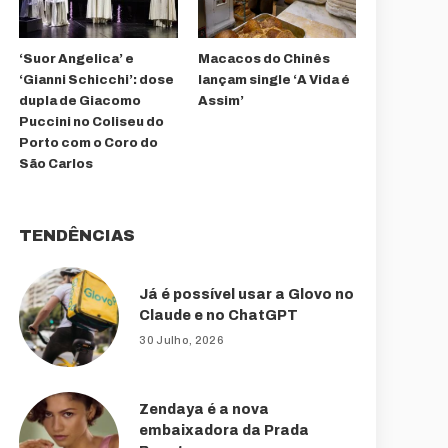
‘Suor Angelica’ e
Macacos do Chinês
‘Gianni Schicchi’: dose
lançam single ‘A Vida é
dupla de Giacomo
Assim’
Puccini no Coliseu do
Porto com o Coro do
São Carlos
TENDÊNCIAS
Já é possível usar a Glovo no
Claude e no ChatGPT
30 Julho, 2026
Zendaya é a nova
embaixadora da Prada