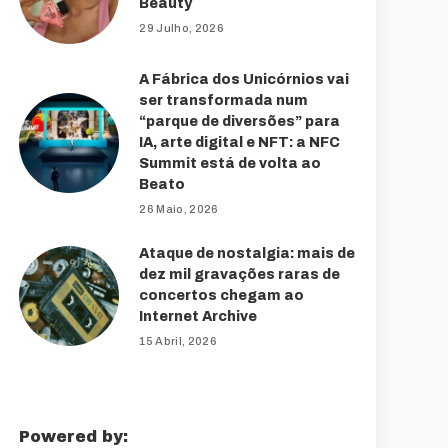
Beauty
29 Julho, 2026
A Fábrica dos Unicórnios vai
ser transformada num
“parque de diversões” para
IA, arte digital e NFT: a NFC
Summit está de volta ao
Beato
26 Maio, 2026
Ataque de nostalgia: mais de
dez mil gravações raras de
concertos chegam ao
Internet Archive
15 Abril, 2026
Powered by: