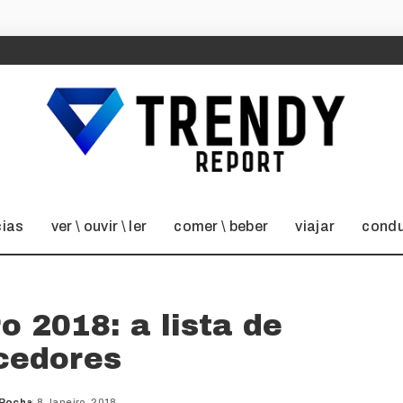
cias
ver \ ouvir \ ler
comer \ beber
viajar
condu
o 2018: a lista de
cedores
 Rocha
8 Janeiro, 2018