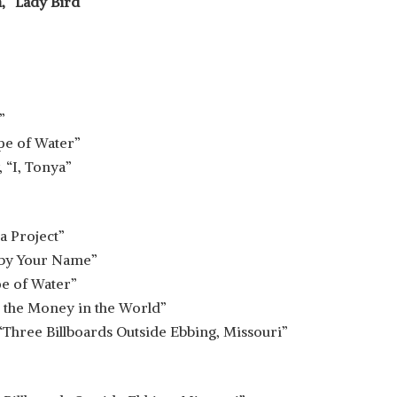
, “Lady Bird”
”
”
pe of Water”
, “I, Tonya”
a Project”
by Your Name”
pe of Water”
 the Money in the World”
Three Billboards Outside Ebbing, Missouri”