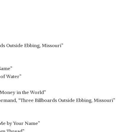
ds Outside Ebbing, Missouri”
 Game”
 of Water”
e Money in the World”
mand, “Three Billboards Outside Ebbing, Missouri”
 Me by Your Name”
tom Thread”