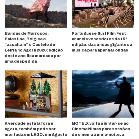
Bandas de Marrocos,
Portuguese Surf Film Fest
Palestina, Bélgica e
anuncia vencedores da 15ª
“assaltam” o Castelo de
edição: das ondas gigantes à
Leiria no Ágora 2026; edição
música para apanhar ondas
deste ano fica marcada por
uma despedida
A verdade está lá fora e,
MOTELX volta a juntar-se ao
agora, também pode ser
Cinema Nimas para sessões
montada em LEGO: em Agosto
de cinema à meia-noite: a