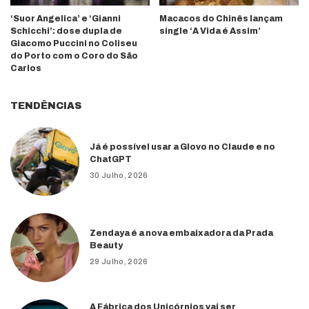
‘Suor Angelica’ e ‘Gianni
Macacos do Chinês lançam
Schicchi’: dose dupla de
single ‘A Vida é Assim’
Giacomo Puccini no Coliseu
do Porto com o Coro do São
Carlos
TENDÊNCIAS
Já é possível usar a Glovo no Claude e no
ChatGPT
30 Julho, 2026
Zendaya é a nova embaixadora da Prada
Beauty
29 Julho, 2026
A Fábrica dos Unicórnios vai ser