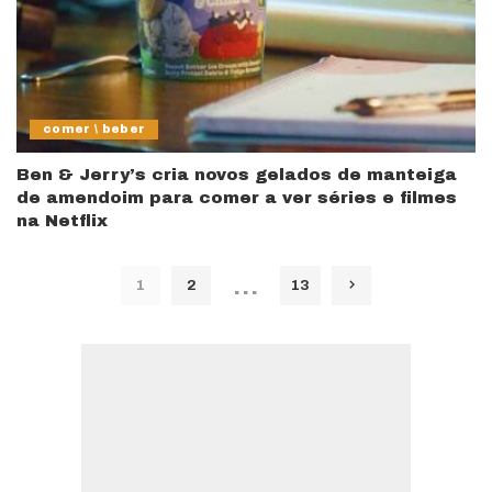
comer \ beber
Ben & Jerry’s cria novos gelados de manteiga
de amendoim para comer a ver séries e filmes
na Netflix
…
1
2
13