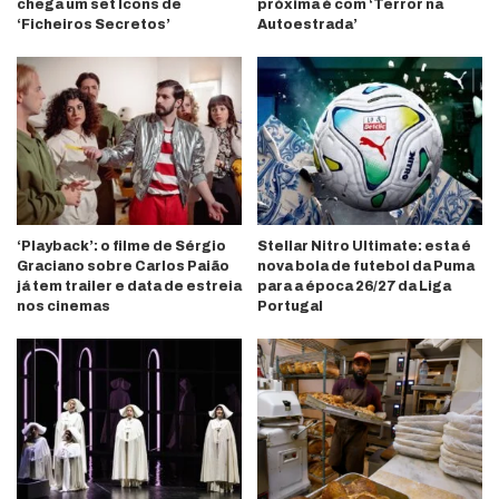
chega um set Icons de
próxima é com ‘Terror na
‘Ficheiros Secretos’
Autoestrada’
‘Playback’: o filme de Sérgio
Stellar Nitro Ultimate: esta é
Graciano sobre Carlos Paião
nova bola de futebol da Puma
já tem trailer e data de estreia
para a época 26/27 da Liga
nos cinemas
Portugal