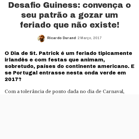
Desafio Guiness: convença o
seu patrão a gozar um
feriado que não existe!
Ricardo Durand
2 Março, 2017
Posted
by
O Dia de St. Patrick é um feriado tipicamente
irlandês e com festas que animam,
sobretudo, países do continente americano. E
se Portugal entrasse nesta onda verde em
2017?
Com a tolerância de ponto dada no dia de Carnaval,
mesmo no privado, fica difícil ficar mais num dia em
casa nos próximos tempos – sobretudo para celebrar
um feriado irlandês, sem qualquer tradição em
Portugal.