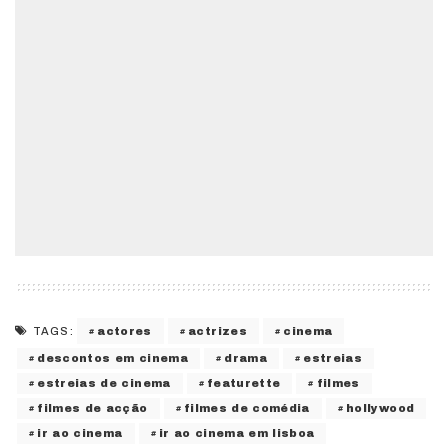
actores
actrizes
cinema
TAGS:
descontos em cinema
drama
estreias
estreias de cinema
featurette
filmes
filmes de acção
filmes de comédia
hollywood
ir ao cinema
ir ao cinema em lisboa