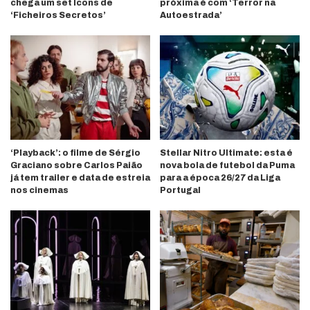
chega um set Icons de
próxima é com ‘Terror na
‘Ficheiros Secretos’
Autoestrada’
‘Playback’: o filme de Sérgio
Stellar Nitro Ultimate: esta é
Graciano sobre Carlos Paião
nova bola de futebol da Puma
já tem trailer e data de estreia
para a época 26/27 da Liga
nos cinemas
Portugal