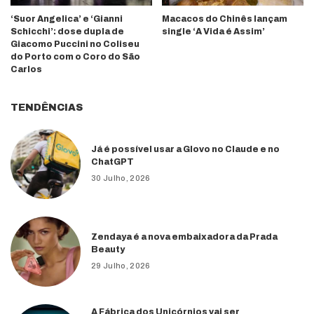
‘Suor Angelica’ e ‘Gianni
Macacos do Chinês lançam
Schicchi’: dose dupla de
single ‘A Vida é Assim’
Giacomo Puccini no Coliseu
do Porto com o Coro do São
Carlos
TENDÊNCIAS
Já é possível usar a Glovo no Claude e no
ChatGPT
30 Julho, 2026
Zendaya é a nova embaixadora da Prada
Beauty
29 Julho, 2026
A Fábrica dos Unicórnios vai ser