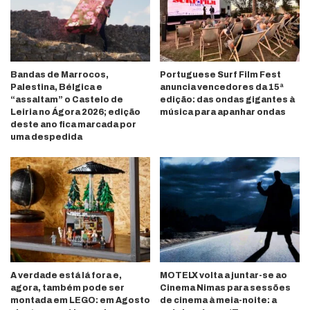
Bandas de Marrocos,
Portuguese Surf Film Fest
Palestina, Bélgica e
anuncia vencedores da 15ª
“assaltam” o Castelo de
edição: das ondas gigantes à
Leiria no Ágora 2026; edição
música para apanhar ondas
deste ano fica marcada por
uma despedida
A verdade está lá fora e,
MOTELX volta a juntar-se ao
agora, também pode ser
Cinema Nimas para sessões
montada em LEGO: em Agosto
de cinema à meia-noite: a