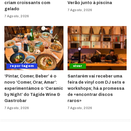
criam croissants com
Verão junto à piscina
gelado
7 Agosto, 2026
7 Agosto, 2026
reportagem
viver
‘Pintar, Comer, Beber’ é o
Santarém vai receber uma
novo ‘Comer, Orar, Amar’:
feira de vinyl com DJ sets e
experimentámos o ‘Ceramic
workshops; há a promessa
by Night’ do Tágide Wine &
de «encontrar discos
Gastrobar
raros»
7 Agosto, 2026
7 Agosto, 2026