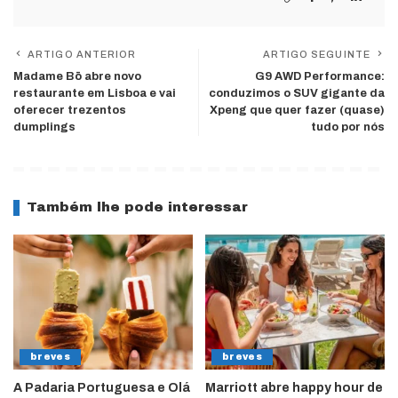
ARTIGO ANTERIOR
ARTIGO SEGUINTE
Madame Bō abre novo
G9 AWD Performance:
restaurante em Lisboa e vai
conduzimos o SUV gigante da
oferecer trezentos
Xpeng que quer fazer (quase)
dumplings
tudo por nós
Também lhe pode interessar
breves
breves
A Padaria Portuguesa e Olá
Marriott abre happy hour de