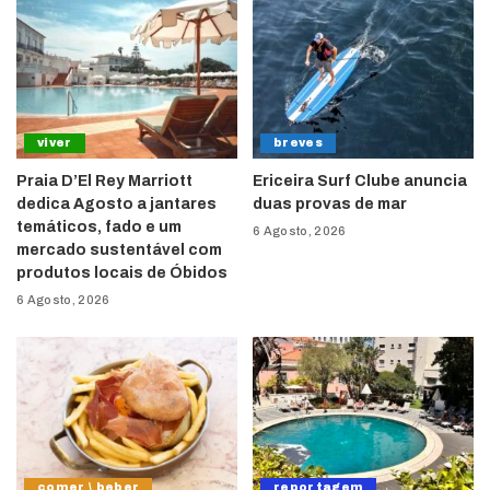
viver
breves
Praia D’El Rey Marriott
Ericeira Surf Clube anuncia
dedica Agosto a jantares
duas provas de mar
temáticos, fado e um
6 Agosto, 2026
mercado sustentável com
produtos locais de Óbidos
6 Agosto, 2026
comer \ beber
reportagem