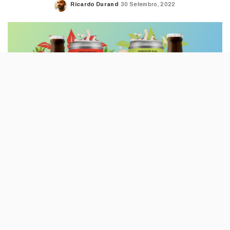
Ricardo Durand
30 Setembro, 2022
Posted
by
As kombuchas têm sempre uma pequena
percentagem de álcool, mas a Savage Lyf
chega aos níveis de uma cerveja. Está à
venda, em exclusivo, na app Bairro.